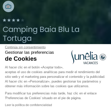
Camping Baia Blu La
Tortuga
Continúa sin consentimiento
Aglientu, Cerdeña, Italia
Gestionar las preferencias
Abierto del
1 de abril de 2026
al
19 de
de Cookies
octubre de 2026
Al hacer clic en el botón «Aceptar todo»,
aceptas el uso de cookies analíticas para medir el rendimiento del
sitio web y el marketing para personalizar el contenido y la publicidad.
El camping
Alojamientos
Actividades
En torno a
Al hacer clic en «Personalizar», puedes gestionar los parámetros y
obtener más información sobre las cookies que utilizamos.
Para modificar tus preferencias más tarde, haz clic en el enlace
'Preferencias de Cookies' situado en el pie de página.
Volver
Leer la política de confidencialidad