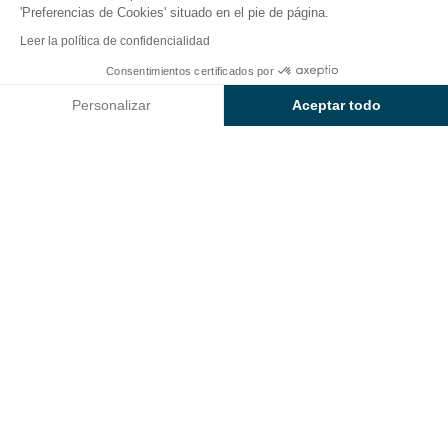
'Preferencias de Cookies' situado en el pie de página.
Volver
Leer la política de confidencialidad
El Alojamiento Baia Revolution
Desde
Consentimientos certificados por
Reservar
2.612€
del Camping Blu La Tortuga
Personalizar
Aceptar todo
Axeptio consent
Plataforma de Gestión de Consentimiento: Personaliza tus Op
Nuestra plataforma te permite personalizar y gestionar tus ajus
ALOJAMIENTO
1 / 7