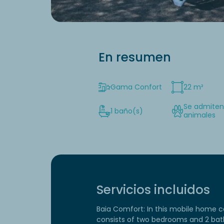
En resumen
Gama Confort
22 m²
Se admite
1 baño(s)
animales
Servicios incluidos
Baia Comfort: In this mobile home 
consists of two bedrooms and 2 bat