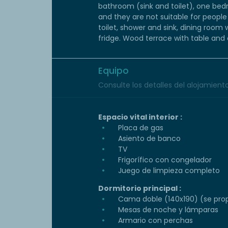
bathroom (sink and toilet), one bedr
and they are not suitable for peopl
toilet, shower and sink, dining room 
fridge. Wood terrace with table and 
Equipo
Consulte los detalles del alojamiento 
Espacio vital interior :
Placa de gas
Asiento de banco
TV
Frigorífico con congelador
Juego de limpieza completo
Dormitorio principal :
Cama doble (140x190) (se prop
Mesas de noche y lámparas
Armario con perchas