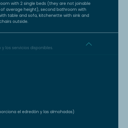
oom with 2 single beds (they are not joinable
e of average height), second bathroom with
with table and sofa, kitchenette with sink and
chairs outside.
y los servicios disponibles.
orciona el edredón y las almohadas)