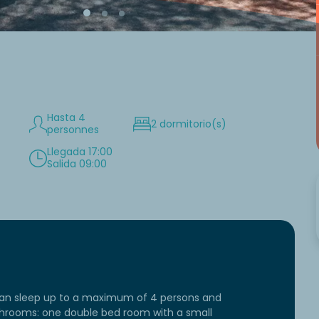
Hasta 4
2 dormitorio(s)
personnes
n
Llegada 17:00
Salida 09:00
can sleep up to a maximum of 4 persons and
hrooms: one double bed room with a small