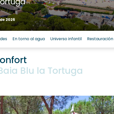
Tortuga
 de 2026
ades
En torno al agua
Universo infantil
Restauración
onfort
aia Blu la Tortuga