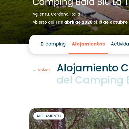
Camping Baia Blu La 
Aglientu, Cerdeña, Italia
Abierto del
1 de abril de 2026
al
19 de octubre
El camping
Alojamientos
Activid
Alojamiento C
Volver
del Camping B
ALOJAMIENTO