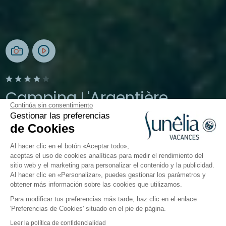
Camping L'Argentière
Continúa sin consentimiento
Gestionar las preferencias
Cogolin, Golfo de Saint-Tropez
de Cookies
Abierto del
1 de abril de 2026
al
27 de septiembre de 2026
Al hacer clic en el botón «Aceptar todo»,
aceptas el uso de cookies analíticas para medir el rendimiento del
sitio web y el marketing para personalizar el contenido y la publicidad.
El camping
Alojamientos
Actividades
Cerca del
Al hacer clic en «Personalizar», puedes gestionar los parámetros y
obtener más información sobre las cookies que utilizamos.
Para modificar tus preferencias más tarde, haz clic en el enlace
'Preferencias de Cookies' situado en el pie de página.
Volver
Leer la política de confidencialidad