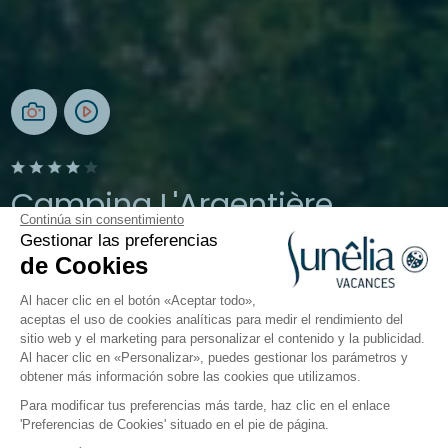
Camping L'Argentière
Continúa sin consentimiento
Gestionar las preferencias
Cogolin, Golfo de Saint-Tropez
de Cookies
Abierto del
1 de abril de 2026
al
27 de septiembre de 2026
Al hacer clic en el botón «Aceptar todo»,
aceptas el uso de cookies analíticas para medir el rendimiento del
sitio web y el marketing para personalizar el contenido y la publicidad.
El camping
Alojamientos
Actividades
Cerca del
Al hacer clic en «Personalizar», puedes gestionar los parámetros y
obtener más información sobre las cookies que utilizamos.
Para modificar tus preferencias más tarde, haz clic en el enlace
'Preferencias de Cookies' situado en el pie de página.
Volver