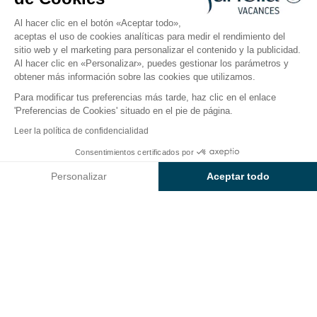
2026
Al hacer clic en el botón «Aceptar todo»,
aceptas el uso de cookies analíticas para medir el rendimiento del
sitio web y el marketing para personalizar el contenido y la publicidad.
El camping
Alojamientos
Actividades
Cerca del
Al hacer clic en «Personalizar», puedes gestionar los parámetros y
obtener más información sobre las cookies que utilizamos.
Para modificar tus preferencias más tarde, haz clic en el enlace
'Preferencias de Cookies' situado en el pie de página.
Volver
Leer la política de confidencialidad
Alojamiento Sunêlia Prestige
Consentimientos certificados por
Reservar
No disponible en estas fechas
del Camping La Presqu'île
Personalizar
Aceptar todo
Axeptio consent
Plataforma de Gestión de Consentimiento: Personaliza tus Op
Nuestra plataforma te permite personalizar y gestionar tus ajus
Barrio Prestige
1 / 10
ALOJAMIENTO