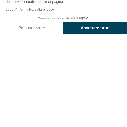
dei cookie' situato nel piè di pagina.
Indietro
Leggi l'informativa sulla privacy
Alloggio Sunêlia Prestige
Consensi certificati da
Prenota
Non disponibile in queste date
di Campeggio La Presqu'île
Personalizzare
Accettare tutto
Axeptio consent
Piattaforma di Gestione del Consenso: Personalizza le tue opzi
La nostra piattaforma ti consente di personalizzare e gestire le
Quartier Prestige
1 / 10
ALLOGGIO