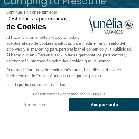
Camping La Presqu'île
Continúa sin consentimiento
Prunières, Hautes-Alpes
Gestionar las preferencias
Abierto del
8 de mayo de 2026
al
27 de septiembre de
de Cookies
2026
Al hacer clic en el botón «Aceptar todo»,
aceptas el uso de cookies analíticas para medir el rendimiento del
sitio web y el marketing para personalizar el contenido y la publicidad.
Cerca del agua
Universo infantil
Restauración
Inf
Al hacer clic en «Personalizar», puedes gestionar los parámetros y
obtener más información sobre las cookies que utilizamos.
Para modificar tus preferencias más tarde, haz clic en el enlace
Restaurante del camping
'Preferencias de Cookies' situado en el pie de página.
Sunêlia La Presqu’île
Leer la política de confidencialidad
Consentimientos certificados por
A orillas del lago de Serre-Ponçon
, siéntese en la
Consultar precios y disponibilidad
terraza y disfrute de platos preparados con
Personalizar
Aceptar todo
ingredientes frescos y locales mientras admira la
Axeptio consent
Plataforma de Gestión de Consentimiento: Personaliza tus Op
vista panorámica del
Lago de Serre-Ponçon
y las
Nuestra plataforma te permite personalizar y gestionar tus ajus
montañas circundantes, como el majestuoso
Pic du
Morgon
.