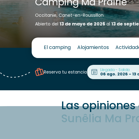
Camping Ma Prairie
Occitanie, Canet-en-Roussillon
Abierto del
13 de mayo de 2026
al
13 de septi
El camping
Alojamientos
Actividad
Llegada - Salida
Reserva tu estancia
Las opiniones 
Sunêlia Ma Pra