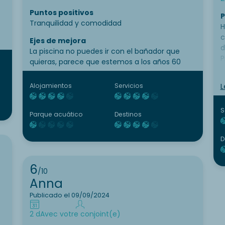
Puntos positivos
P
Tranquilidad y comodidad
H
c
Ejes de mejora
d
La piscina no puedes ir con el bañador que
P
quieras, parece que estemos a los años 60
E
Alojamientos
Servicios
L
L
f
a
S
Parque acuático
Destinos
c
D
6
/10
Anna
Publicado el 09/09/2024
2 d
Avec votre conjoint(e)