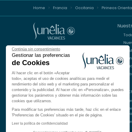
Home
Francia
Occitania
Pirineos Orienta
Nuestr
Tod
Nuev
Información y reserva
Continúa sin consentimiento
Cos
+33 (0)9 69 375 115
Gestionar las preferencias
Mon
de Cookies
Lago
Estamos a su disposición
Al hacer clic en el botón «Aceptar
Eur
De lunes a viernes, de 8.30 a 18.30 h.
todo», aceptas el uso de cookies analíticas para medir el
Sábado de 10:00 a 13:00 y de 14:00 a 17:00
rendimiento del sitio web y el marketing para personalizar el
contenido y la publicidad. Al hacer clic en «Personalizar», puedes
Nuest
Contactarnos
gestionar los parámetros y obtener más información sobre las
Nues
cookies que utilizamos.
Idioma
ES
Nue
Para modificar tus preferencias más tarde, haz clic en el enlace
lago
'Preferencias de Cookies' situado en el pie de página.
Francés
Nue
Leer la política de confidencialidad
Inglés