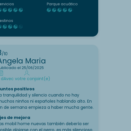
ervicios
Parque acuático
Au plaisir de vous accueillir à nouveau pour
un prochain séjour à Ma Prairie.
estinos
Chaleureusement,
L’équipe de Ma Prairie
8
/10
Angela Maria
ublicado el 25/06/2025
 d
Avec votre conjoint(e)
untos positivos
a tranquilidad y silencio cuando no hay
uchos ninños ni españoles hablando alto. En
in de semana empieza a haber mucha gente.
jes de mejora
as mobil home nuevas también debería ser
osible alojarse con el perro, es más silencioso