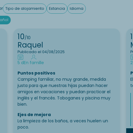
or
Tipo de alojamiento
Estancia
Idioma
añol
10
/10
Raquel
Publicado el 04/08/2025
P
5 d
En famille
2
Puntos positivos
P
Camping familiar, no muy grande, medida
E
justa para que nuestras hijas puedan hacer
t
amigos en vacaciones y puedan practicar el
inglés y el francés. Toboganes y piscina muy
bien.
Ejes de mejora
La limpieza de los baños, a veces huelen un
poco.