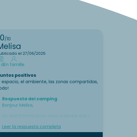
10
/10
Melisa
ublicado el 27/06/2025
 d
En famille
untos positivos
l espacio, el ambiente, las zonas compartidas,
odo!
Respuesta del camping
Bonjour Melisa,
Un grand merci pour votre superbe avis !
Nous sommes ravis que vous ayez apprécié
Leer la respuesta completa
l’espace, l’ambiance et nos zones
communes.