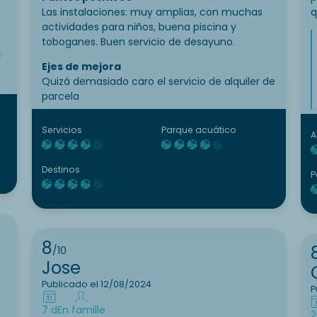
Las instalaciones: muy amplias, con muchas
q
actividades para niños, buena piscina y
toboganes. Buen servicio de desayuno.
f.
Ejes de mejora
é
Quizá demasiado caro el servicio de alquiler de
parcela
s
Servicios
Parque acuático
A
Destinos
P
8
/10
Jose
Publicado el 12/08/2024
P
7 d
En famille
2