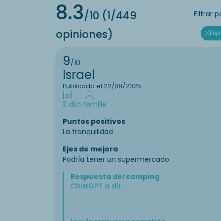
8.3
/10
(1/449
Filtrar p
opiniones)
Esp
9
/10
Israel
Publicado el 22/08/2025
2 d
En famille
Puntos positivos
La tranquilidad
Ejes de mejora
Podría tener un supermercado
Respuesta del camping
ChatGPT a dit :
Bonjour Israel,