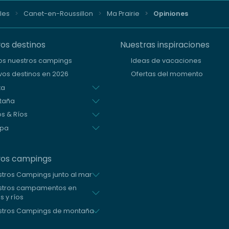
les
Canet-en-Roussillon
Ma Prairie
Opiniones
os destinos
Nuestras inspiraciones
os nuestros campings
Ideas de vacaciones
os destinos en 2026
Ofertas del momento
ta
taña
s & Ríos
opa
ros campings
tros Campings junto al mar
stros campamentos en
s y ríos
stros Campings de montaña