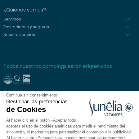
¿Quiénes somos?
Servicios
Prestaciones y seguros
Nuestros socios
Todos nuestros campings están etiquetados
Pago seguro
Continúa sin consentimiento
Gestionar las preferencias
de Cookies
Al hacer clic en el botón «Aceptar todo»,
Preguntas frecuentes
aceptas el uso de cookies analíticas para medir el rendimiento del
Condiciones generales de venta
sitio web y el marketing para personalizar el contenido y la publicidad.
Al hacer clic en «Personalizar», puedes gestionar los parámetros y
Política de privacidad