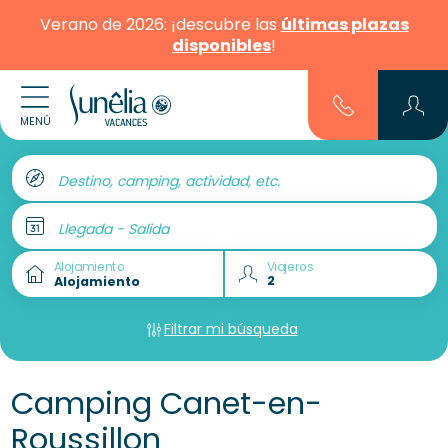
Verano de 2026: ¡descubre las
últimas plazas
disponibles
!
MENÚ
Destino, camping, actividad, etc.
Llegada - Salida
Alojamiento
Viajeros
Filtrar mi búsqueda
Camping Canet-en-
Roussillon