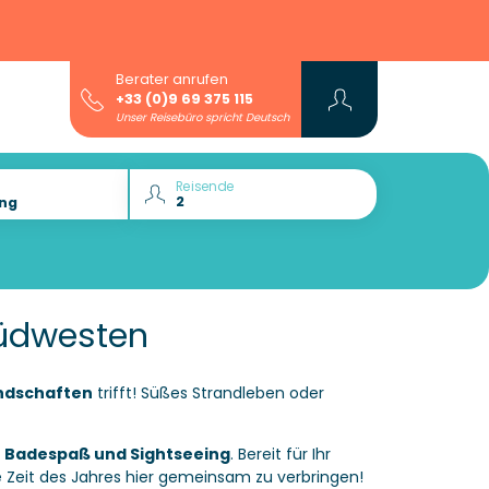
Berater anrufen
+33 (0)9 69 375 115
Unser Reisebüro spricht Deutsch
Reisende
Südwesten
andschaften
trifft! Süßes Strandleben oder
n
Badespaß und Sightseeing
. Bereit für Ihr
te Zeit des Jahres hier gemeinsam zu verbringen!