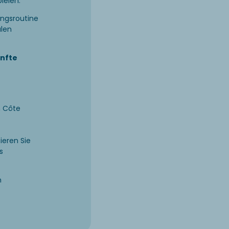
ielen.
ingsroutine
alen
nfte
n Côte
ieren Sie
s
h