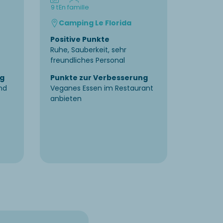
9 t
En famille
6 t
Avec v
Camping Le Florida
Campi
Positive Punkte
Positiv
Ruhe, Sauberkeit, sehr
Sehr gep
freundliches Personal
angelegt
freundl
ng
Punkte zur Verbesserung
insbeso
nd
Veganes Essen im Restaurant
anbieten
Punkte
Evtl. de
vergröße