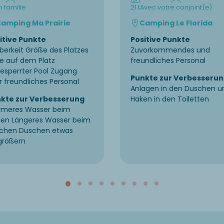
n famille
21 t
Avec votre conjoint(e)
amping Ma Prairie
Camping Le Florida
itive Punkte
Positive Punkte
berkeit Größe des Platzes
Zuvorkommendes und
e auf dem Platz
freundliches Personal
esperrter Pool Zugang
Punkte zur Verbesseru
r freundliches Personal
Anlagen in den Duschen u
kte zur Verbesserung
Haken in den Toiletten
meres Wasser beim
len Längeres Wasser beim
chen Duschen etwas
größern