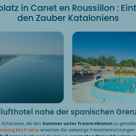
atz in Canet en Roussillon : Ein
den Zauber Kataloniens
eilufthotel nahe der spanischen Gren
s Schöneres, als den
Sommer unter freiem Himmel
zu genieß
amping Ma Prairie
erwarten Sie vielseitige Freizeiteinrichtungen.