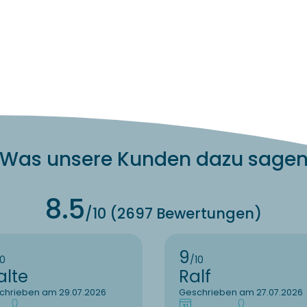
Was unsere Kunden dazu sage
8.5
/10 (2697 Bewertungen)
9
10
/10
alte
Ralf
chrieben am 29.07.2026
Geschrieben am 27.07.2026