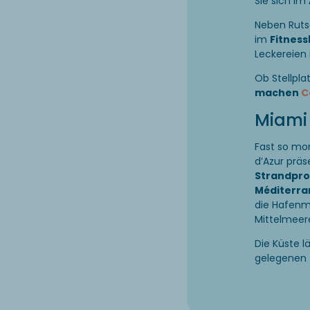
Sie sich im
Neben Rutsc
im
Fitness
Leckereien
Ob Stellpla
machen
C
Miami 
Fast so mo
d’Azur präs
Strandpro
Méditerra
die Hafenm
Mittelmeer
Die Küste l
gelegenen