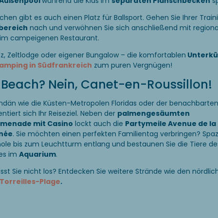
Außenpool
während die Kids im
separaten Planschbecken
sp
hen gibt es auch einen Platz für Ballsport. Gehen Sie Ihrer Train
bereich
nach und verwöhnen Sie sich anschließend mit region
 im campeigenen Restaurant.
tz, Zeltlodge oder eigener Bungalow – die komfortablen
Unterkü
amping in Südfrankreich
zum puren Vergnügen!
Beach? Nein, Canet-en-Roussillon!
ndän wie die Küsten-Metropolen Floridas oder der benachbarte
entiert sich Ihr Reiseziel. Neben der
palmengesäumten
menade mit Casino
lockt auch die
Partymeile Avenue de la
née
. Sie möchten einen perfekten Familientag verbringen? Spaz
ole bis zum Leuchtturm entlang und bestaunen Sie die Tiere de
es im
Aquarium
.
ässt Sie nicht los? Entdecken Sie weitere Strände wie den nördlic
Torreilles-Plage
.