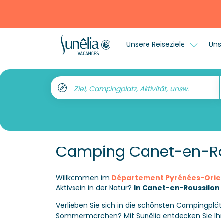
Unsere Reiseziele
Uns
Ziel, Campingplatz, Aktivität, unsw.
Camping Canet-en-Rou
Willkommen im
Département Pyrénées-Orie
Aktivsein in der Natur?
In Canet-en-Roussilon
Verlieben Sie sich in die schönsten Campingplä
Sommermärchen? Mit Sunêlia entdecken Sie Ihre