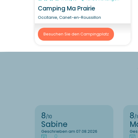
Camping Ma Prairie
Occitanie, Canet-en-Roussillon
Besuchen Sie den Campingplatz
8
8
/10
/
Sabine
M
Geschrieben am 07.08.2026
Ges