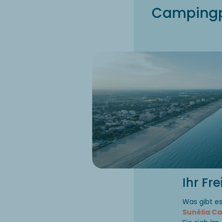
Campingpl
Ihr Fr
Was gibt e
Sunêlia C