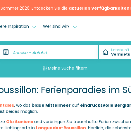
Sommer 2026: Entdecken Sie die
aktuellen Verfügbarkeiten
!
ere Inspiration
Wer sind wir?
Unterkunft
Anreise - Abfahrt
Meine Suche filtern
ssillon: Ferienparadies im 
ntales
, wo das
blaue Mittelmeer
auf
eindrucksvolle Bergl
ist beides möglich.
tze
Okzitaniens
und verbringen Sie traumhafte Ferien zwische
 Lieblingsorte in
Languedoc-Roussillon
.
Herrlich, die schöns