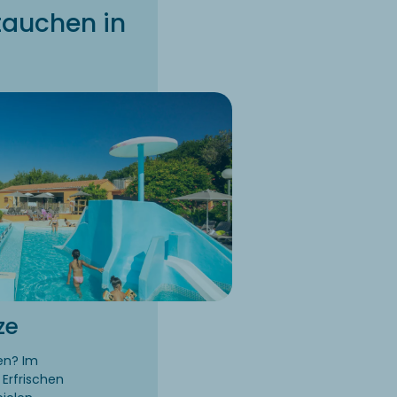
tauchen in
ze
en? Im
 Erfrischen