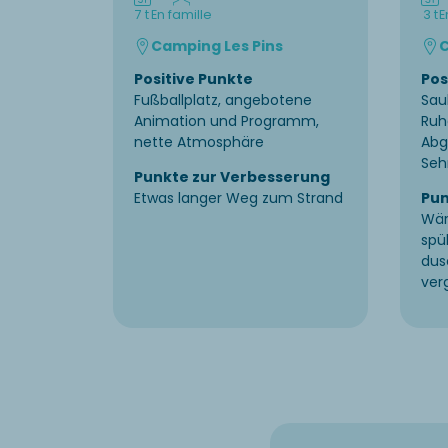
7 t
En famille
3 t
E
Camping Les Pins
C
Positive Punkte
Pos
Fußballplatz, angebotene
Sau
Animation und Programm,
Ruh
nette Atmosphäre
Abg
Seh
Punkte zur Verbesserung
Etwas langer Weg zum Strand
Pun
Wär
spü
dus
ver