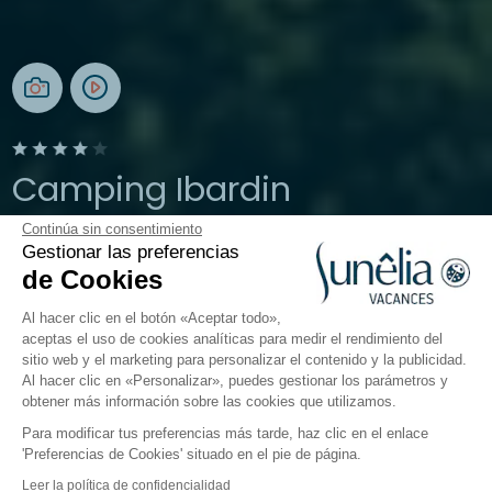
Camping Ibardin
Continúa sin consentimiento
Urruña, País Vasco francés
Gestionar las preferencias
Abierto del
3 de abril de 2026
al
27 de septiembre de
de Cookies
2026
Al hacer clic en el botón «Aceptar todo»,
aceptas el uso de cookies analíticas para medir el rendimiento del
sitio web y el marketing para personalizar el contenido y la publicidad.
El camping
Alojamientos
Actividades
Cerca del
Al hacer clic en «Personalizar», puedes gestionar los parámetros y
obtener más información sobre las cookies que utilizamos.
Para modificar tus preferencias más tarde, haz clic en el enlace
'Preferencias de Cookies' situado en el pie de página.
Volver
Leer la política de confidencialidad