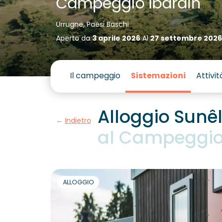
Campeggio Ibardin
Urrugne, Paesi Baschi
Aperto da
3 aprile 2026
Al
27 settembre 2026
Il campeggio
Sistemazioni
Attivit
Alloggio Sunê
Indietro
al Campeggio 
ALLOGGIO