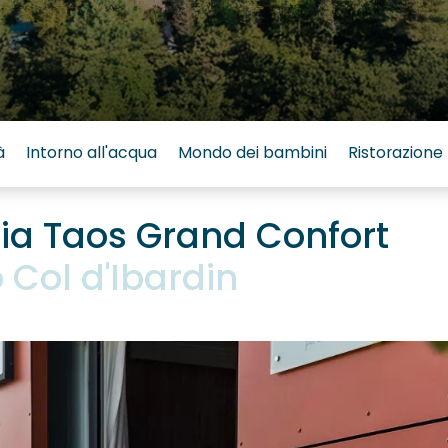
à
Intorno all'acqua
Mondo dei bambini
Ristorazione
lia Taos Grand Confort
Col d'Ibardin