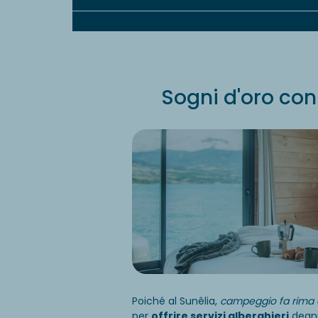
Sogni d'oro con 
Poiché al Sunêlia,
campeggio fa rima 
per
offrire servizi alberghieri
degni