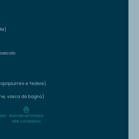
die)
 veicolo
copripiumini e federe)
lone, vasca da bagno)
zen
Animali ammessi
alle condizioni