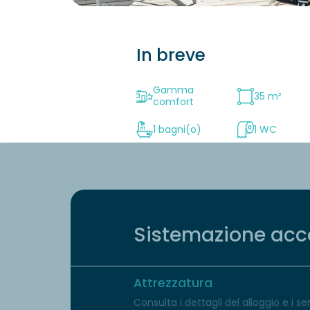
In breve
Gamma
35 m²
comfort
1 bagni(o)
1 WC
Sistemazione accog
Attrezzatura
Consulta i dettagli del alloggio e i serv