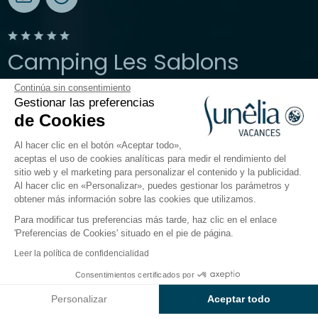
Camping Les Sablons
Continúa sin consentimiento
Herault, Portiragnes
Gestionar las preferencias
Abierto del
27 de marzo de 2026
al
30 de septiembre de
de Cookies
2026
Al hacer clic en el botón «Aceptar todo»,
aceptas el uso de cookies analíticas para medir el rendimiento del
sitio web y el marketing para personalizar el contenido y la publicidad.
El camping
Alojamientos
Actividades
Cerca del
Al hacer clic en «Personalizar», puedes gestionar los parámetros y
obtener más información sobre las cookies que utilizamos.
Para modificar tus preferencias más tarde, haz clic en el enlace
'Preferencias de Cookies' situado en el pie de página.
Volver
Leer la política de confidencialidad
Alojamiento Sunêlia Mobil-
Consentimientos certificados por
Reservar
No disponible en estas fechas
Home Confort PMR
Personalizar
Aceptar todo