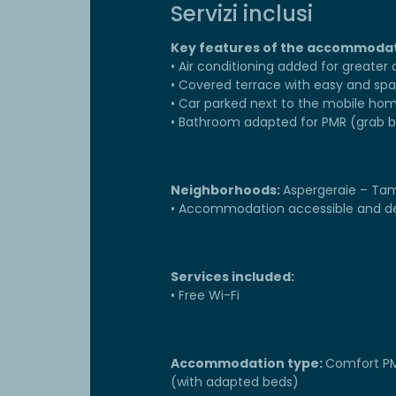
Servizi inclusi
Key features of the accommodat
• Air conditioning added for greater
• Covered terrace with easy and sp
• Car parked next to the mobile ho
• Bathroom adapted for PMR (grab ba
Neighborhoods:
Aspergeraie – Tam
• Accommodation accessible and des
Services included:
• Free Wi-Fi
Accommodation type:
Comfort PM
(with adapted beds)