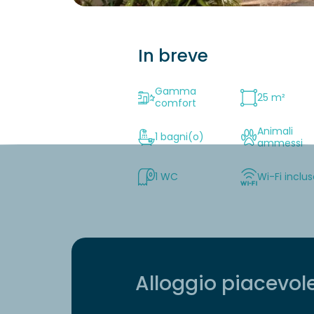
In breve
Gamma
25 m²
comfort
Animali
1 bagni(o)
ammessi
1 WC
Wi-Fi inclu
Alloggio piacevol