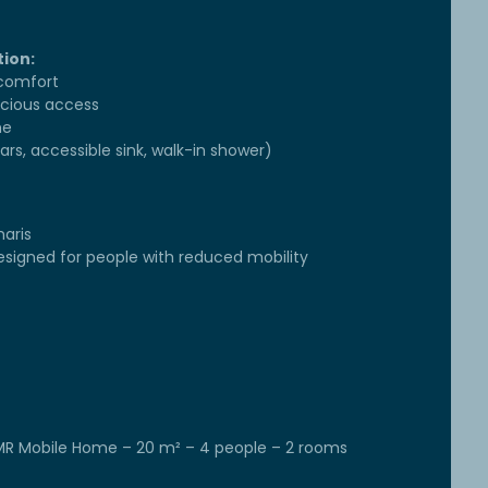
ion:
 comfort
acious access
me
rs, accessible sink, walk-in shower)
aris
igned for people with reduced mobility
R Mobile Home – 20 m² – 4 people – 2 rooms