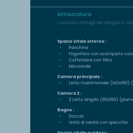
Attrezzatura
Consulta i dettagli del alloggio e i serv
Spazio vitale interno :
Panchina
Frigorifero con scomparto con
Caffettiera con filtro
Microonde
Camera principale :
Letto matrimoniale (140x190) (p
Camera 2 :
2 Letto singolo (80x190) (piumo
Bagno :
Doccia
Unità di vanità con specchio
Spazio vitale outdoor :