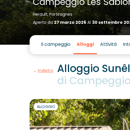
Campeggio Les Sablo
Herault, Portiragnes
Aperto da
27 marzo 2026
Al
30 settembre 20
Il campeggio
Alloggi
Attività
Int
Alloggio Sunê
Indietro
di Campeggio
ALLOGGIO