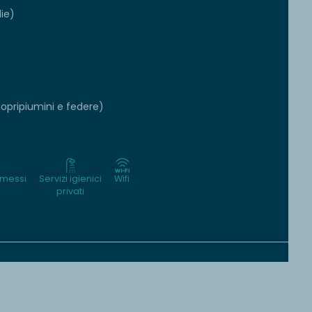
die)
copripiumini e federe)
mmessi
Servizi igienici
Wifi
privati