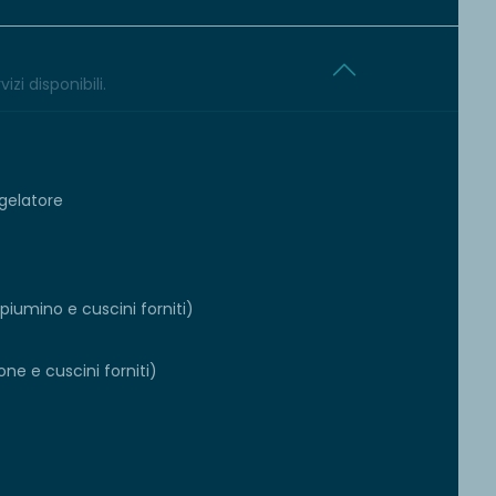
izi disponibili.
gelatore
iumino e cuscini forniti)
ne e cuscini forniti)