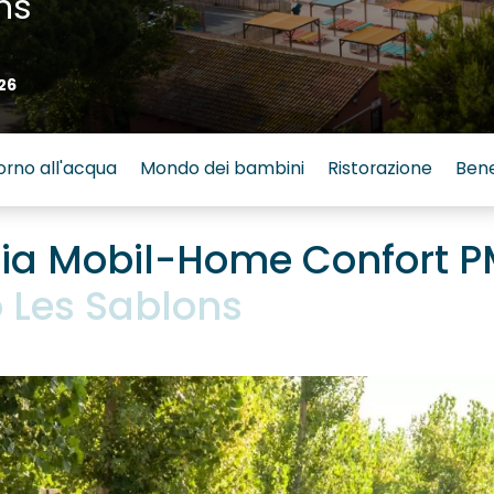
ns
26
orno all'acqua
Mondo dei bambini
Ristorazione
Ben
lia Mobil-Home Confort 
 Les Sablons