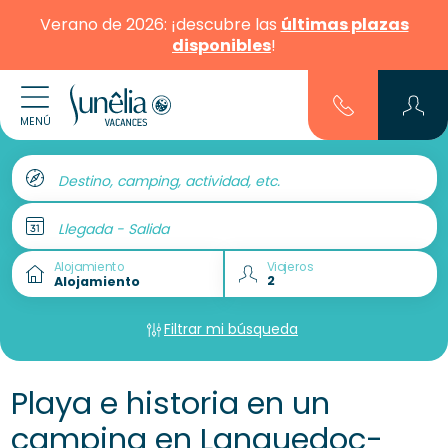
Verano de 2026: ¡descubre las
últimas plazas
disponibles
!
MENÚ
Destino, camping, actividad, etc.
Llegada - Salida
Alojamiento
Viajeros
Filtrar mi búsqueda
Playa e historia en un
camping en Languedoc-