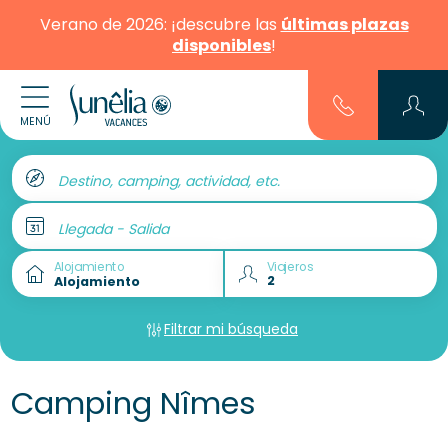
Verano de 2026: ¡descubre las
últimas plazas
disponibles
!
MENÚ
Destino, camping, actividad, etc.
Llegada - Salida
Alojamiento
Viajeros
Filtrar mi búsqueda
Camping Nîmes