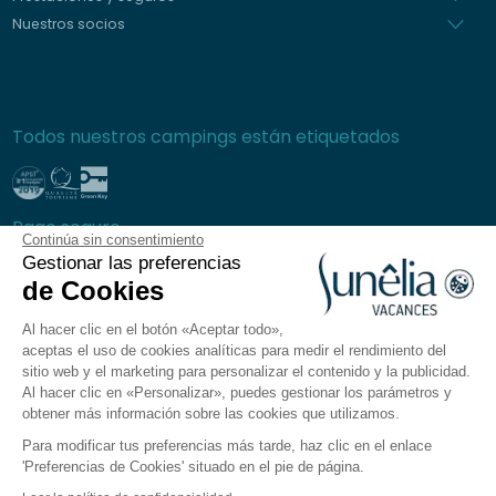
Nuestros socios
Todos nuestros campings están etiquetados
Pago seguro
Continúa sin consentimiento
Gestionar las preferencias
de Cookies
Al hacer clic en el botón «Aceptar todo»,
Preguntas frecuentes
aceptas el uso de cookies analíticas para medir el rendimiento del
Condiciones generales de venta
sitio web y el marketing para personalizar el contenido y la publicidad.
Al hacer clic en «Personalizar», puedes gestionar los parámetros y
Política de privacidad
obtener más información sobre las cookies que utilizamos.
Aviso legal
Para modificar tus preferencias más tarde, haz clic en el enlace
Plano del sitio
'Preferencias de Cookies' situado en el pie de página.
Preferencias de cookies