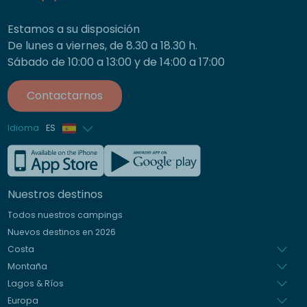
Estamos a su disposición
De lunes a viernes, de 8.30 a 18.30 h.
Sábado de 10:00 a 13:00 y de 14:00 a 17:00
Contactarnos
Idioma
ES
Francés
Inglés
Nuestros destinos
Alemán
Todos nuestros campings
Italiano
Nuevos destinos en 2026
Holandés
Costa
Montaña
Lagos & Ríos
Europa