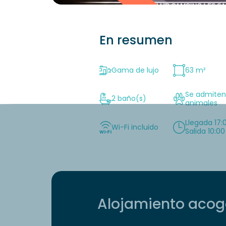
En resumen
Gama de lujo
63 m²
Se admite
2 baño(s)
animales
Llegada 17:
Wi-Fi incluido
Salida 10:00
Alojamiento acoge