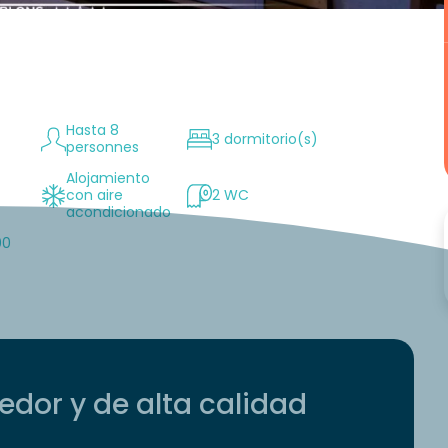
Hasta 8
3 dormitorio(s)
personnes
Alojamiento
n
con aire
2 WC
acondicionado
00
dor y de alta calidad