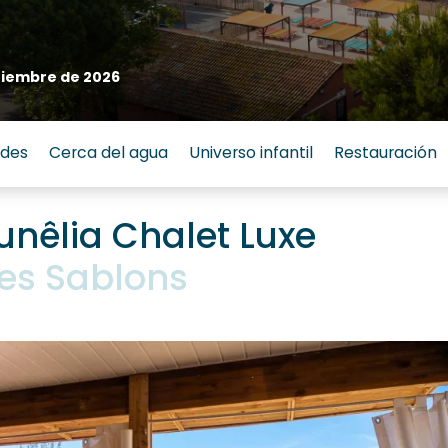
tiembre de 2026
ades
Cerca del agua
Universo infantil
Restauración
unêlia Chalet Luxe
es Sablons