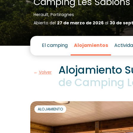
Camping Les Sablons
Herault, Portiragnes
Abierto del
27 de marzo de 2026
al
30 de sep
El camping
Alojamientos
Activid
Alojamiento S
Volver
de Camping L
ALOJAMIENTO