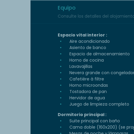
Equipo
Consulte los detalles del alojamiento 
Espacio vital interior :
Aire acondicionado
Asiento de banco
Espacio de almacenamiento
Horno de cocina
Lavavajillas
Nevera grande con congelado
Cafetière à filtre
Horno microondas
Tostadora de pan
Hervidor de agua
Juego de limpieza completo
Dormitorio principal :
Suite principal con baño
Cama doble (160x200) (se prop
Mesas de noche y lámparas