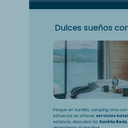
Dulces sueños con
Porque en Sunêlia,
camping rima con 
esfuerzos en ofrecer
servicios hote
estancia, descubra las
Sunêlia Beds
alojamiento al aire libre.