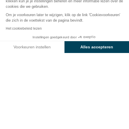
klikken kun je je instellingen beheren en meer informatie lezen over de
cookies die we gebruiken.
Om je voorkeuren later te wijzigen, klik op de link 'Cookievoorkeuren'
die zich in de voettekst van de pagina bevindt.
Terug
Het cookiebeleid lezen
Accommodatie Sunêlia Chalet
Instellingen goedgekeurd door
Boek
Niet beschikbaar op deze data
Luxe
Voorkeuren instellen
Alles accepteren
van Camping Les Sablons
Axeptio consent
Toestemmingsbeheerplatform: Personaliseer uw opties
Ons platform stelt u in staat om uw privacy-instellingen naar 
HUURACCOMMODATIE
1 / 8