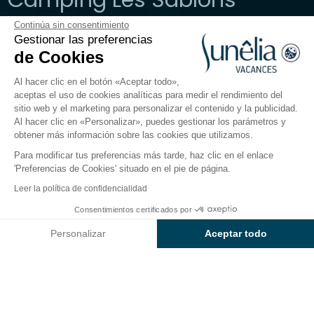
Continúa sin consentimiento
Herault, Portiragnes
Gestionar las preferencias
Abierto del
27 de marzo de 2026
al
30 de septiembre de
de Cookies
2026
Al hacer clic en el botón «Aceptar todo»,
aceptas el uso de cookies analíticas para medir el rendimiento del
sitio web y el marketing para personalizar el contenido y la publicidad.
El camping
Alojamientos
Actividades
Cerca del
Al hacer clic en «Personalizar», puedes gestionar los parámetros y
obtener más información sobre las cookies que utilizamos.
Para modificar tus preferencias más tarde, haz clic en el enlace
'Preferencias de Cookies' situado en el pie de página.
Volver
Leer la política de confidencialidad
Alojamiento Casa Luxe -
Desde
Consentimientos certificados por
Reservar
790€
Carignan
Personalizar
Aceptar todo
del Campsite Les Sablons
Axeptio consent
Plataforma de Gestión de Consentimiento: Personaliza tus Op
Nuestra plataforma te permite personalizar y gestionar tus ajus