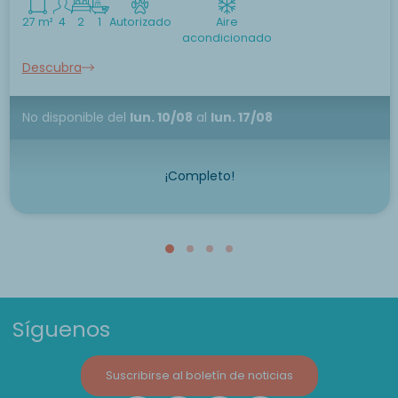
27 m²
4
2
1
Autorizado
Aire
acondicionado
Descubra
No disponible
del
lun. 10/08
al
lun. 17/08
¡Completo!
Síguenos
Suscribirse al boletín de noticias