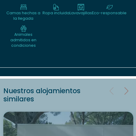
Camas hechas a
Ropa incluida
Lavavajillas
Eco-responsable
la llegada
Animales
admitidos en
condiciones
Nuestros alojamientos
similares