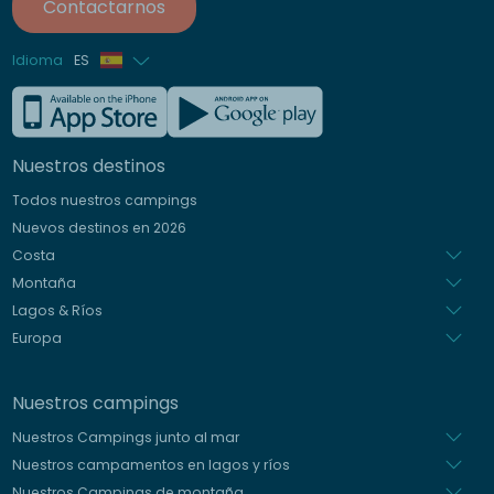
Contactarnos
Idioma
ES
Francés
Inglés
Nuestros destinos
Alemán
Todos nuestros campings
Italiano
Nuevos destinos en 2026
Holandés
Costa
Montaña
Lagos & Ríos
Europa
Nuestros campings
Nuestros Campings junto al mar
Nuestros campamentos en lagos y ríos
Nuestros Campings de montaña