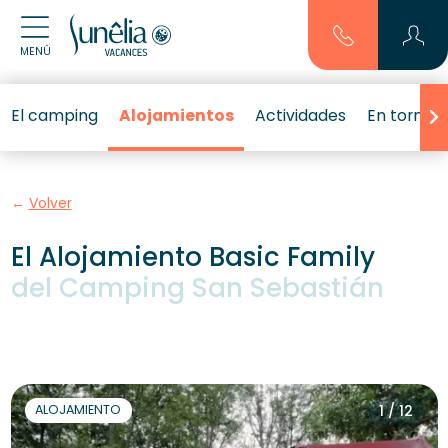
MENÚ
El camping
Alojamientos
Actividades
En torno a
Volver
El Alojamiento Basic Family
del Camping San Sebastián
ALOJAMIENTO
1 / 12