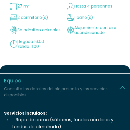
27 m²
Hasta 4 personnes
2 dormitorio(s)
1 baño(s)
Alojamiento con aire
Se admiten animales
acondicionado
Llegada 16:00
Salida 11:00
Equipo
Consulte los detalles del alojamiento y los servicios
disponibles.
Servicios incluidos :
Ropa de cama (sábanas, fundas nórdicas y
fundas de almohada)