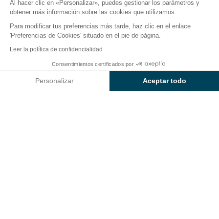
Al hacer clic en «Personalizar», puedes gestionar los parámetros y
obtener más información sobre las cookies que utilizamos.
Para modificar tus preferencias más tarde, haz clic en el enlace
Actividades en el camping
'Preferencias de Cookies' situado en el pie de página.
wecamp San Sebastián
Leer la política de confidencialidad
Consentimientos certificados por
No te quepa duda de que, en nuestro
camping
Consultar precios y disponibilidad
wecamp San Sebastián
, con una ubicación ideal a
Personalizar
Aceptar todo
sólo
7 km de la playa central de La Concha
, vivirás
Axeptio consent
Plataforma de Gestión de Consentimiento: Personaliza tus Op
muchas aventuras emocionantes. Tanto adultos
Nuestra plataforma te permite personalizar y gestionar tus ajus
como niños disfrutarán de todas las actividades
organizadas para amenizar sus vacaciones en el
País
Vasco
.
¿Te animas pues a vivir toda la magia de
nuestro camping enclavado en un entorno
excepcional? Reserva
tu estancia en San Sebastián
Actividades deportivas