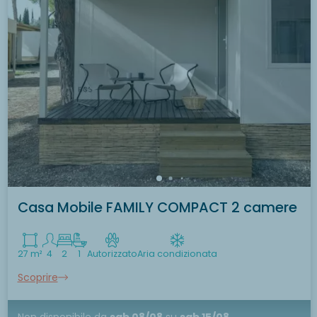
Casa Mobile FAMILY COMPACT 2 camere
27 m²
4
2
1
Autorizzato
Aria condizionata
Scoprire
Non disponibile
da
sab 08/08
su
sab 15/08