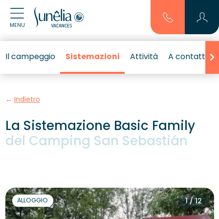
MENU
Il campeggio
Sistemazioni
Attività
A contatto c
Indietro
La Sistemazione Basic Family
del Camping San Sebastián
ALLOGGIO
1 / 12