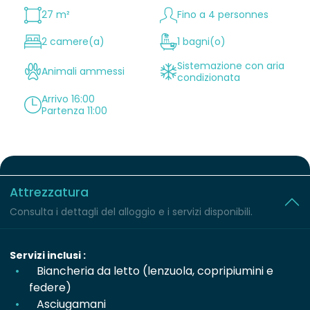
27 m²
Fino a 4 personnes
2 camere(a)
1 bagni(o)
Sistemazione con aria
Animali ammessi
condizionata
Arrivo 16:00
Partenza 11:00
Attrezzatura
Consulta i dettagli del alloggio e i servizi disponibili.
Servizi inclusi :
Biancheria da letto (lenzuola, copripiumini e
federe)
Asciugamani