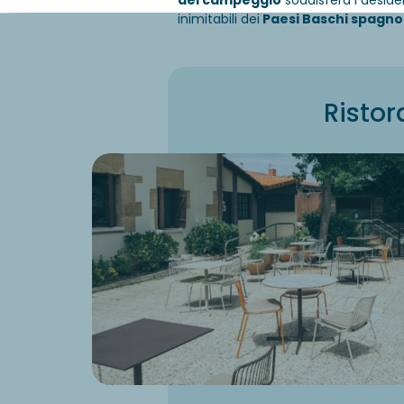
del campeggio
soddisferà i desider
inimitabili dei
Paesi Baschi spagnol
Risto