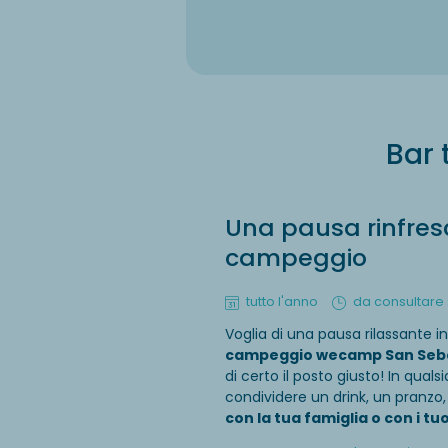
Bar 
Una pausa rinfres
campeggio
tutto l'anno
da consultare 
Voglia di una pausa rilassante i
campeggio wecamp San Seb
di certo il posto giusto! In qual
condividere un drink, un pranzo
con la tua famiglia o con i tu