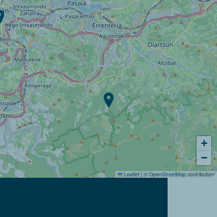
+
−
Leaflet
|
©
OpenStreetMap
contributors