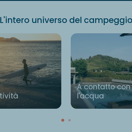
L'intero universo del campeggi
A contatto con
tività
l'acqua