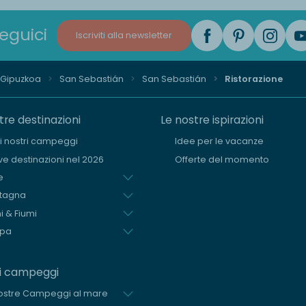
eguici
Iscriviti alla newsletter
i Gipuzkoa
San Sebastián
San Sebastián
Ristorazione
tre destinazioni
Le nostre ispirazioni
i i nostri campeggi
Idee per le vacanze
e destinazioni nel 2026
Offerte del momento
e
tagna
i & Fiumi
opa
ri campeggi
ostre Campeggi al mare