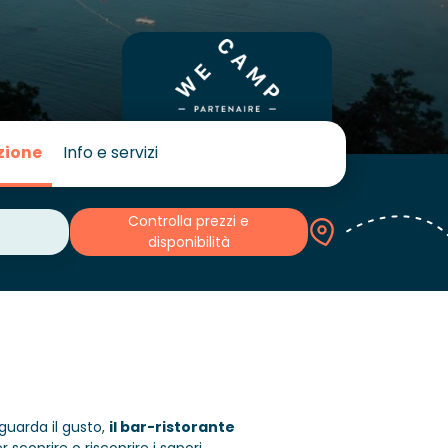
zione
Info e servizi
Controlla prezzi e
disponibilità
iguarda il gusto,
il bar-ristorante