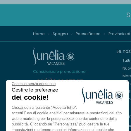
S
Home
Spagna
Paese Basco
Provincia d
Le nos
Tutt
Nuov
Consulenza e prenotazione
Mar
+33 (0)9 69 375 115
Mon
Continua senza consenso
Gestire le preferenze
Lagh
Siamo qui per aiutarvi
dei cookie!
Eur
Dal lunedì al venerdì, dalle 8.30 alle
18.30.
Cliccando sul pulsante "Accetta tutto",
Sabato dalle 10.00 alle 13.00 e dalle 14.00
accetti l'uso di cookie analitici per misurare le prestazioni del sito
I nost
alle 17.00
web e marketing per la personalizzazione dei contenuti e della
pubblicità. Cliccando su "Personalizza" puoi gestire le tue
Le n
Contattarci
impostazioni e ottenere maggiori informazioni sui cookie che