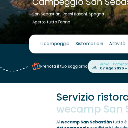
Campeggio San Sebas
San Sebastián, Paesi Baschi, Spagna
Aperto tutto l'anno
Il campeggio
Sistemazioni
Attività
Arrivo - Partenz
Prenota il tuo soggiorno
Servizio risto
wecamp San 
Al
wecamp San Sebastián
tutto è 