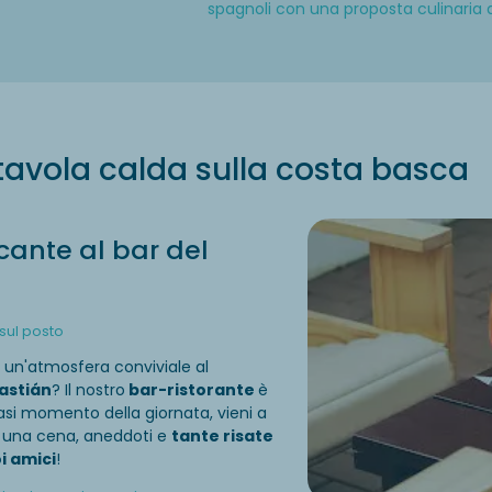
spagnoli con una proposta culinaria 
tavola calda sulla costa basca
cante al bar del
sul posto
n un'atmosfera conviviale al
astián
? Il nostro
bar-ristorante
è
siasi momento della giornata, vieni a
, una cena, aneddoti e
tante risate
oi amici
!