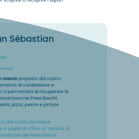
 scoprire o riscoprire i sapori
n Sébastian
osto
 vivace
el
menù
proposto dal nostro
momento di condivisione e
ci ti permetterà di recuperare le
 avventura nei Paesi Baschi
pasta, pizza, pesce e pintxos
erti dal nostro ristorante
 è quella di offrire un servizio di
i produttori dei Paesi Baschi