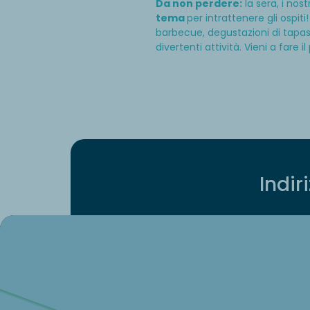
Da non perdere:
la sera, i nos
tema
per intrattenere gli ospi
barbecue, degustazioni di tapas 
divertenti attività. Vieni a fare il
Indir