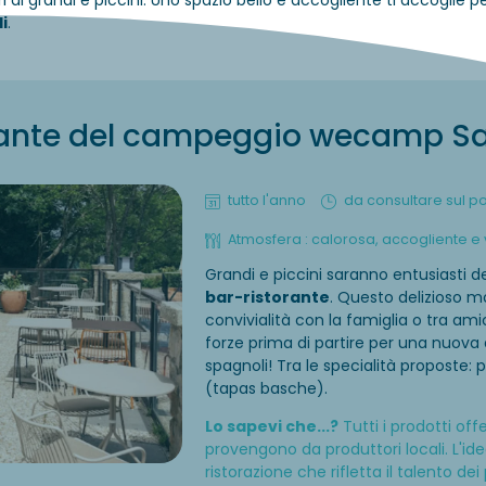
i di grandi e piccini. Uno spazio bello e accogliente ti accoglie per
i
.
rante del campeggio wecamp Sa
tutto l'anno
da consultare sul p
Atmosfera : calorosa, accogliente e
Grandi e piccini saranno entusiasti d
bar-ristorante
. Questo delizioso 
convivialità con la famiglia o tra ami
forze prima di partire per una nuova
spagnoli! Tra le specialità proposte: 
(tapas basche).
Lo sapevi che...?
Tutti i prodotti off
provengono da produttori locali. L'idea
ristorazione che rifletta il talento de