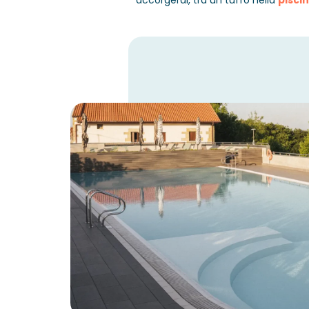
accorgerai, tra un tuffo nella
piscin