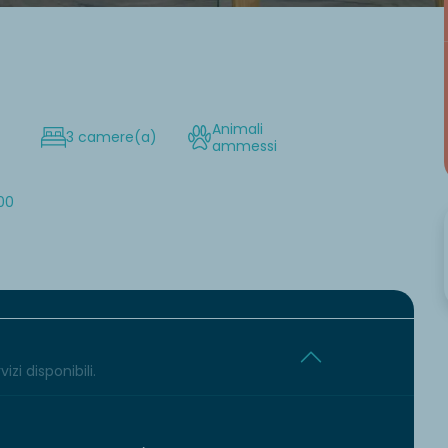
Animali
3 camere(a)
ammessi
:00
izi disponibili.