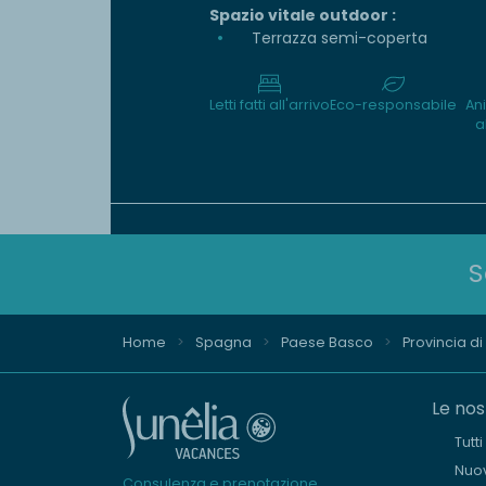
Spazio vitale outdoor :
Terrazza semi-coperta
Letti fatti all'arrivo
Eco-responsabile
An
a
S
Home
Spagna
Paese Basco
Provincia d
Le nos
Tutt
Nuov
Consulenza e prenotazione