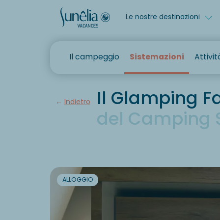
Le nostre destinazioni
Il campeggio
Sistemazioni
Attivit
Il Glamping F
Indietro
del Camping 
ALLOGGIO