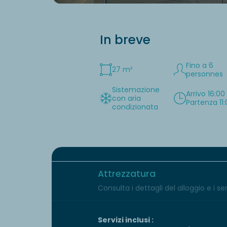
In breve
Fino a 6
27 m²
personnes
Sistemazione
Arrivo 16:00
con aria
Partenza 11
condizionata
Attrezzatura
Consulta i dettagli del alloggio e i serv
Servizi inclusi :