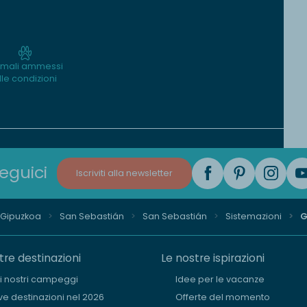
imali ammessi
lle condizioni
eguici
Iscriviti alla newsletter
i Gipuzkoa
San Sebastián
San Sebastián
Sistemazioni
G
tre destinazioni
Le nostre ispirazioni
i i nostri campeggi
Idee per le vacanze
e destinazioni nel 2026
Offerte del momento