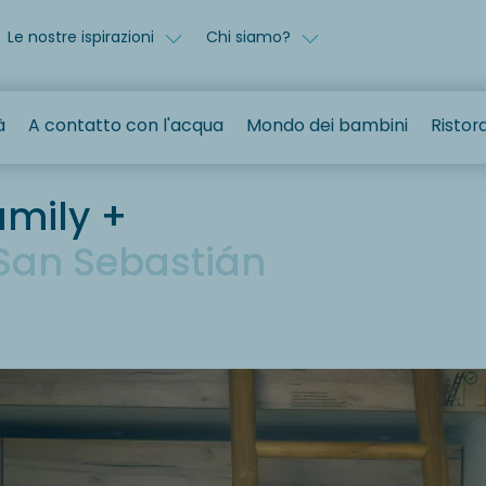
Le nostre ispirazioni
Chi siamo?
à
A contatto con l'acqua
Mondo dei bambini
Ristor
amily +
San Sebastián