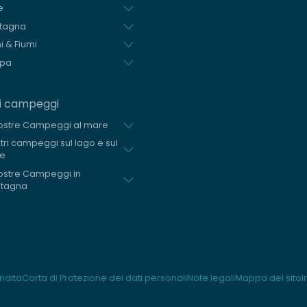
e
tagna
i & Fiumi
opa
ri campeggi
ostre Campeggi al mare
stri campeggi sul lago e sul
me
ostre Campeggi in
tagna
ndita
Carta di Protezione dei dati personali
Note legali
Mappa del sito
I
 impostazioni sulla privacy, garantendo la conformità alle normative. Pe