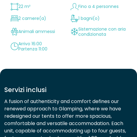
22 m²
Fino a 4 personnes
2 camere(a)
1 bagni(o)
Sistemazione con aria
Animali ammessi
condizionata
Arrivo 16:00
Partenza 11:00
Servizi inclusi
A fusion of authenticity and comfort defines our
renewed approach to Glamping, where we have
redesigned our tents to offer more spacious,
comfortable and versatile accommodation. Each
unit, capable of accommodating up to four guests,