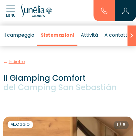
MENU
Il campeggio
Sistemazioni
Attività
A contatto c
Indietro
Il Glamping Comfort
del Camping San Sebastián
ALLOGGIO
1 / 8