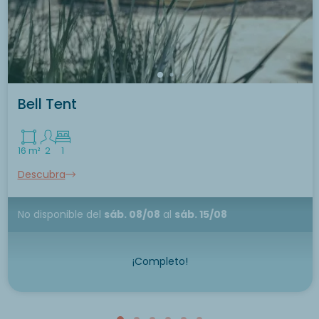
Bell Tent
16 m²
2
1
Descubra
No disponible
del
sáb. 08/08
al
sáb. 15/08
¡Completo!