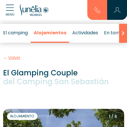
MENÚ
El camping
Alojamientos
Actividades
En torno a
Volver
El Glamping Couple
del Camping San Sebastián
ALOJAMIENTO
1 / 6