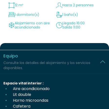
12 m²
Hasta 2 personnes
1 dormitorio(s)
1 baño(s)
Alojamiento con aire
Llegada 16:00
acondicionado
Salida 11:00
Equipo
Consulte los detalles del alojamiento y los servicios
disponibles.
Espacio vital interior :
Aire acondicionado
Lit double
Horno microondas
Cafetera