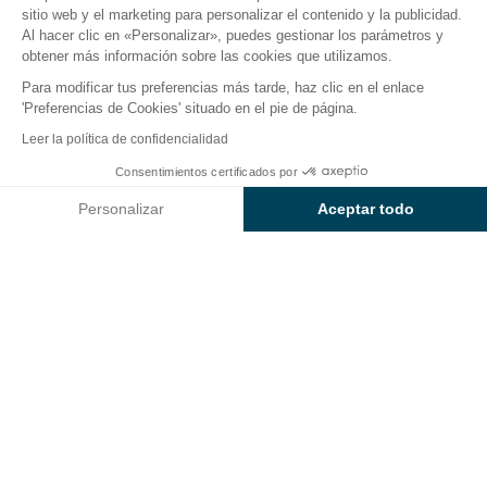
sitio web y el marketing para personalizar el contenido y la publicidad.
El camping
Alojamientos
Actividades
En torno a
Al hacer clic en «Personalizar», puedes gestionar los parámetros y
obtener más información sobre las cookies que utilizamos.
Para modificar tus preferencias más tarde, haz clic en el enlace
'Preferencias de Cookies' situado en el pie de página.
Volver
Leer la política de confidencialidad
Alojamiento Classic
Desde
Consentimientos certificados por
Reservar
506€
del Camping Sunêlia Cala
Personalizar
Aceptar todo
Llevado
Axeptio consent
Plataforma de Gestión de Consentimiento: Personaliza tus Op
Nuestra plataforma te permite personalizar y gestionar tus ajus
ALOJAMIENTO
1 / 12