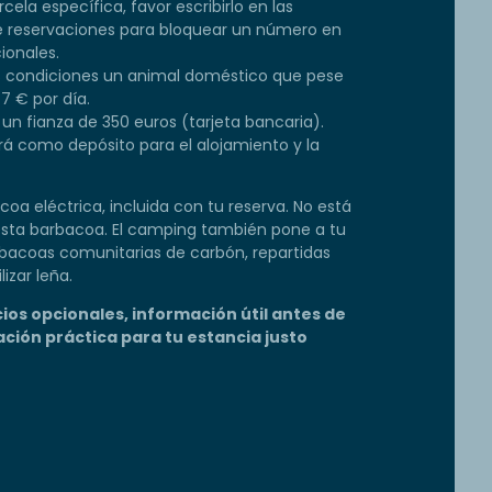
ela específica, favor escribirlo en las
de reservaciones para bloquear un número en
ionales.
 condiciones un animal doméstico que pese
7 € por día.
un fianza de 350 euros (tarjeta bancaria).
zará como depósito para el alojamiento y la
oa eléctrica, incluida con tu reserva. No está
n esta barbacoa. El camping también pone a tu
bacoas comunitarias de carbón, repartidas
lizar leña.
cios opcionales, información útil antes de
ción práctica para tu estancia justo