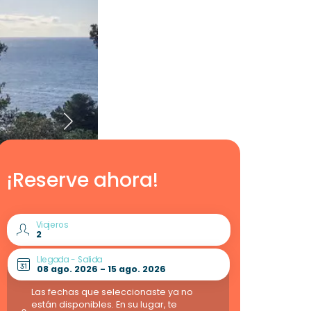
¡Reserve ahora!
Viajeros
Llegada - Salida
Las fechas que seleccionaste ya no
están disponibles. En su lugar, te