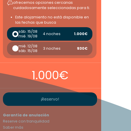
ofrecemos opciones cercanas
cuidadosamente seleccionadas para ti.
Este alojamiento no está disponible en
las fechas que busca
sáb. 15/08
4 noches
1.000€
mié. 19/08
mié. 12/08
3 noches
930€
sáb. 15/08
1.000€
¡Reservo!
Garantía de anulación
Reserve con tranquilidad
Saber más