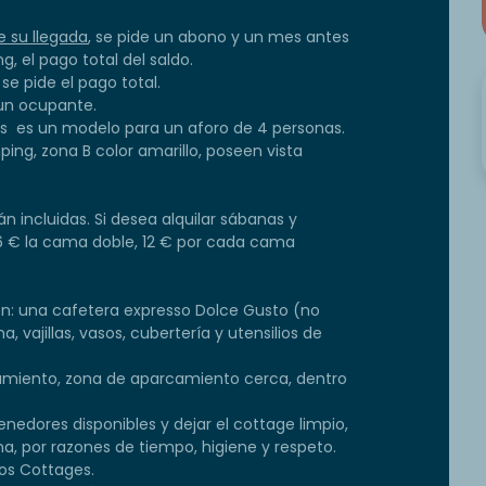
 su llegada
, se pide un abono y un mes antes
, el pago total del saldo.
, se pide el pago total.
un ocupante.
es es un modelo para un aforo de 4 personas.
ing, zona B color amarillo, poseen vista
n incluidas. Si desea alquilar sábanas y
 16 € la cama doble, 12 € por cada cama
n: una cafetera expresso Dolce Gusto (no
a, vajillas, vasos, cubertería y utensilios de
ojamiento, zona de aparcamiento cerca, dentro
tenedores disponibles y dejar el cottage limpio,
na, por razones de tiempo, higiene y respeto.
os Cottages.