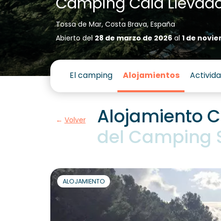
Camping Cala Llevad
Tossa de Mar, Costa Brava, España
Abierto del
28 de marzo de 2026
al
1 de novi
El camping
Alojamientos
Activid
Alojamiento C
Volver
del Camping S
ALOJAMIENTO