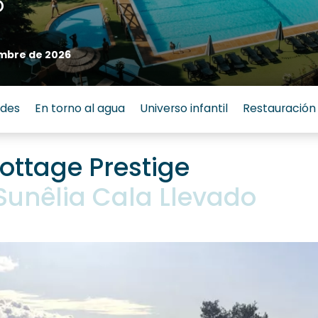
o
embre de 2026
ades
En torno al agua
Universo infantil
Restauración
ottage Prestige
unêlia Cala Llevado