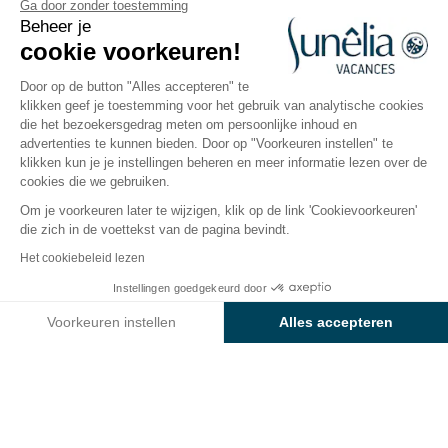
Camping Cala Llevado
Ga door zonder toestemming
Beheer je
cookie voorkeuren!
Tossa de Mar, Costa Brava, Spanje
Open van
28 maart 2026
Tot
1 november 2026
Door op de button "Alles accepteren" te
klikken geef je toestemming voor het gebruik van analytische cookies
die het bezoekersgedrag meten om persoonlijke inhoud en
advertenties te kunnen bieden. Door op "Voorkeuren instellen" te
De camping
Accommodaties
Activiteiten
Water
klikken kun je je instellingen beheren en meer informatie lezen over de
cookies die we gebruiken.
Om je voorkeuren later te wijzigen, klik op de link 'Cookievoorkeuren'
die zich in de voettekst van de pagina bevindt.
Terug
Het cookiebeleid lezen
Accommodatie Classic
Instellingen goedgekeurd door
Boek
Niet beschikbaar op deze data
van Camping Sunêlia Cala
Voorkeuren instellen
Alles accepteren
Llevado
Axeptio consent
Toestemmingsbeheerplatform: Personaliseer uw opties
Ons platform stelt u in staat om uw privacy-instellingen naar 
HUURACCOMMODATIE
1 / 12