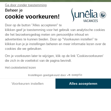
Camping Cala Llevado
Ga door zonder toestemming
Beheer je
cookie voorkeuren!
Tossa de Mar, Costa Brava, Spanje
Open van
28 maart 2026
Tot
1 november 2026
Door op de button "Alles accepteren" te
klikken geef je toestemming voor het gebruik van analytische cookies
die het bezoekersgedrag meten om persoonlijke inhoud en
advertenties te kunnen bieden. Door op "Voorkeuren instellen" te
Activiteiten
Waterpret
Kinderen
Restauratie
Inf
klikken kun je je instellingen beheren en meer informatie lezen over de
cookies die we gebruiken.
Om je voorkeuren later te wijzigen, klik op de link 'Cookievoorkeuren'
Horeca op camping
die zich in de voettekst van de pagina bevindt.
Sunêlia Cala Llevado
Het cookiebeleid lezen
Instellingen goedgekeurd door
Camping Cala Llevado
, gelegen aan de
Bekijk prijzen en beschikbaarheid
Middellandse Zee, biedt meerdere opties om gezellig
Voorkeuren instellen
Alles accepteren
iets te eten of een drankje te drinken. Geniet van de
Axeptio consent
Toestemmingsbeheerplatform: Personaliseer uw opties
Catalaanse keuken met verse producten uit de Cala
Ons platform stelt u in staat om uw privacy-instellingen naar 
Llorrell-baai op het terras van het restaurant.