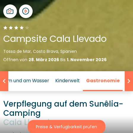
Campsite Cala Llevado
Tossa de Mar, Costa Brava, Spanien
Öffnen von
28. März 2026
Bis
1. November 2026
Im und am Wasser
Kinderwelt
Gastronomie
Inf
Verpflegung auf dem Sunêlia-
Camping
Cala Llevado
Preise & Verfügbarkeit prüfen