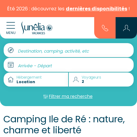
Été 2026 : découvrez les
dernières disponibilités
!
MENU
Destination, camping, activité, etc
Arrivée - Départ
Hébergement
Voyageurs
Filtrer ma recherche
Camping Ile de Ré : nature,
charme et liberté