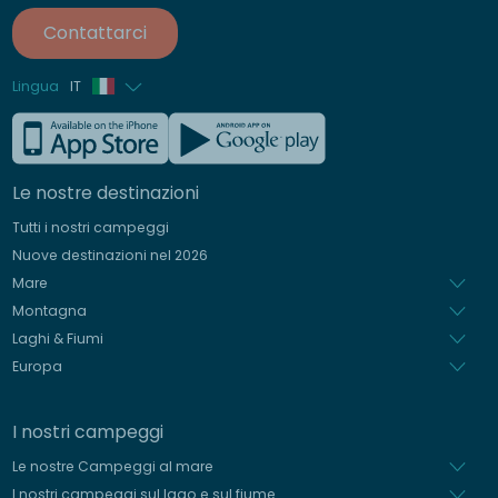
Contattarci
Lingua
IT
Francese
Inglese
Le nostre destinazioni
Tedesco
Tutti i nostri campeggi
Spagnolo
Nuove destinazioni nel 2026
Olandese
Mare
Montagna
Laghi & Fiumi
Europa
I nostri campeggi
Le nostre Campeggi al mare
I nostri campeggi sul lago e sul fiume