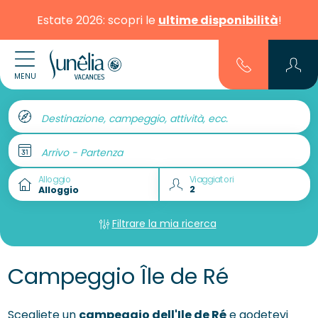
Estate 2026: scopri le
ultime disponibilità
!
MENU
Destinazione, campeggio, attività, ecc.
Arrivo - Partenza
Alloggio
Viaggiatori
Filtrare la mia ricerca
Campeggio Île de Ré
Scegliete un
campeggio dell'Ile de Ré
e godetevi