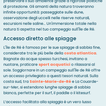
preservare il suo ambiente grazie a rigorose politiche
di protezione. Gli amanti della natura troveranno
infinite opportunità: passeggiate sulle dune,
osservazione degli uccelli nelle riserve naturali,
escursioni nelle saline... Un'immersione totale nella
natura ti aspetta nel tuo campeggio sull'Île de Ré.
Accesso diretto alle spiagge
L'Île de Ré è famosa per le sue spiagge di sabbia fine,
considerate tra le più belle della
costa atlantica
.
Bagnate da acque spesso turchesi, invitano a
nuotare, praticare
sport acquatici
o rilassarsi al
sole. Soggiornare in un campeggio sull'Île de Ré offre
un accesso privilegiato a questi tesori naturali. Sulla
costa sud, tra
Sainte-Marie-de-Ré
e La Couarde-
sur-Mer, si estendono lunghe spiagge di sabbia
bianca, perfette per il surf, il paddle o il kitesurf.
L’accesso facilitato alla spiaggia è un vero lusso