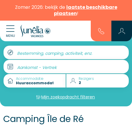
Zomer 2026: bekijk de
laatste beschikbare
plaatsen
!
MENU
Bestemming, camping, activiteit, enz.
Aankomst - Vertrek
Accommodatie
Reizigers
Mijn zoekopdracht filteren
Camping Île de Ré