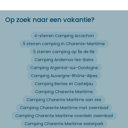
Op zoek naar een vakantie?
4-sterren Camping Arcachon
5 sterren camping in Charente-Maritime
5 sterren camping op Île de Ré
Camping Andernos-les-Bains
Camping Argentat-sur-Dordogne
Camping Auvergne-Rhône-Alpes
Camping Berrias et Casteljau
Camping Charente Maritime
Camping Charente Maritime aan zee
Camping Charente Maritime met zwembad
Camping Charente Maritime overdekt zwembad
Camping Charente Maritime waterpark