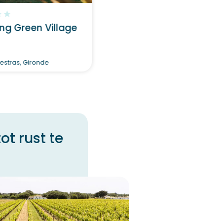
g Green Village
stras, Gironde
t rust te