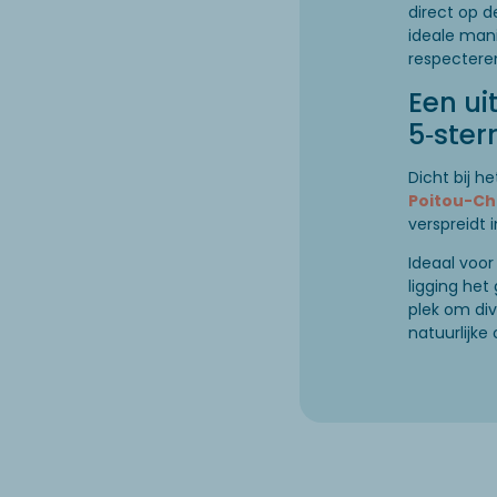
direct op d
ideale mani
respectere
Een ui
5‑ster
Dicht bij h
Poitou-Ch
verspreidt i
Ideaal voo
ligging het
plek om di
natuurlijke