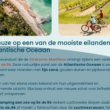
uze op een van de mooiste eilande
lantische Oceaan
levenslust die de
Charente‑Maritime
omringt tijdens een verbli
e de Ré
. Deze natuurlijke parel aan de
Atlantische Oceaan
is e
oord waar stranden met
fijn zand
, gouden duinen en pijnboom
en.
n van het eiland staan bekend om hun uitgestrektheid en
nde uitzicht. Elke baai onthult een nieuwe schat voor liefheb
f ontspannen.
amping aan zee op Île de Ré
verkent u pittoreske dorpen zoals
in‑de‑Ré
of maakt u fietstochten door de
zoutmoerassen
. Fi