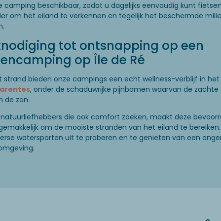
e camping beschikbaar, zodat u dagelijks eenvoudig kunt fietse
er om het eiland te verkennen en tegelijk het beschermde mili
n.
tnodiging tot ontsnapping op een
rencamping op Île de Ré
et strand bieden onze campings een echt wellness-verblijf in het
arentes
, onder de schaduwrijke pijnbomen waarvan de zachte 
n de zon.
r natuurliefhebbers die ook comfort zoeken, maakt deze bevoor
 gemakkelijk om de mooiste stranden van het eiland te bereiken.
verse watersporten uit te proberen en te genieten van een onge
 omgeving.