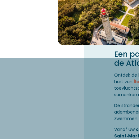
Een pa
de At
Ontdek de 
hart van
Îl
toevluchts
samenkom
De strande
adembeneme
zwemmen o
Vanaf uw
c
Saint‑Mart