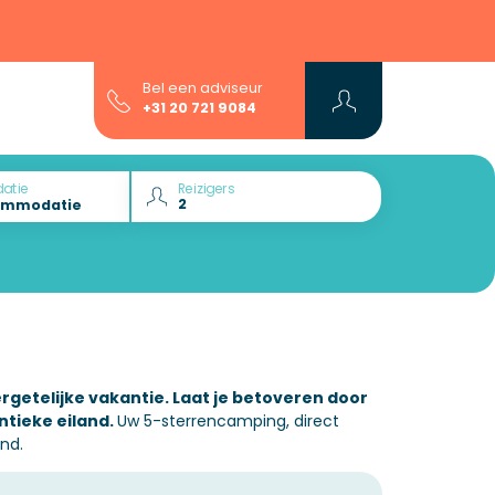
Bel een adviseur
+31 20 721 9084
atie
Reizigers
getelijke vakantie. Laat je betoveren door
ntieke eiland.
Uw 5-sterrencamping, direct
nd.