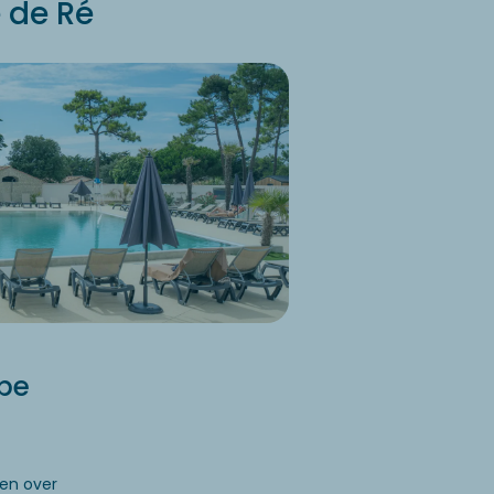
e de Ré
pe
en over