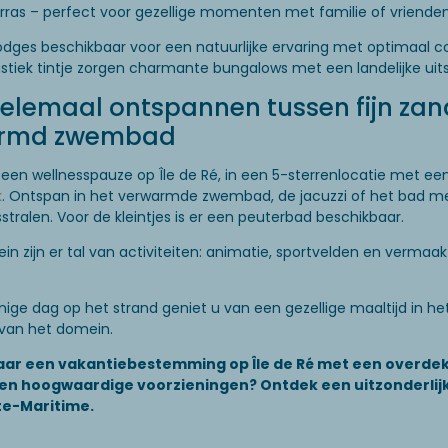
rras – perfect voor gezellige momenten met familie of vrienden
 lodges beschikbaar voor een natuurlijke ervaring met optimaal c
stiek tintje zorgen charmante bungalows met een landelijke uitst
elemaal ontspannen tussen fijn zan
rmd zwembad
een wellnesspauze op Île de Ré, in een 5-sterrenlocatie met ee
k
. Ontspan in het verwarmde zwembad, de jacuzzi of het bad m
tralen. Voor de kleintjes is er een peuterbad beschikbaar.
ein zijn er tal van activiteiten: animatie, sportvelden en vermaak
ige dag op het strand geniet u van een gezellige maaltijd in he
 van het domein.
aar een vakantiebestemming op Île de Ré met een overde
n hoogwaardige voorzieningen? Ontdek een uitzonderlij
te-Maritime.