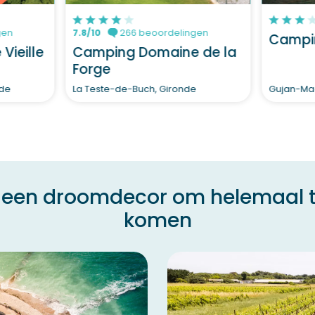
gen
7.8/10
266 beoordelingen
Campin
Vieille
Camping Domaine de la
Forge
nde
La Teste-de-Buch, Gironde
Gujan-Mae
é, een droomdecor om helemaal to
komen