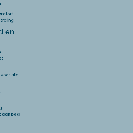
.
omfort.
raling.
d en
n
et
 voor alle
t
kt
k aanbod