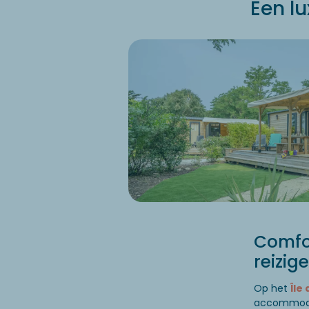
Een lu
Comfo
reizige
Op het
Île
accommodat