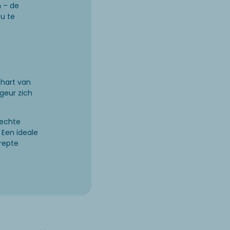
n – de
eu te
 hart van
geur zich
rechte
 Een ideale
repte