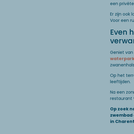
een privéte
Er zijn ook
Voor een ru
Even h
verwa
Geniet van 
waterpar
zwanenhalss
Op het terr
leeftijden.
Na een zonn
restaurant
Op zoek n
zwembad e
in Charen