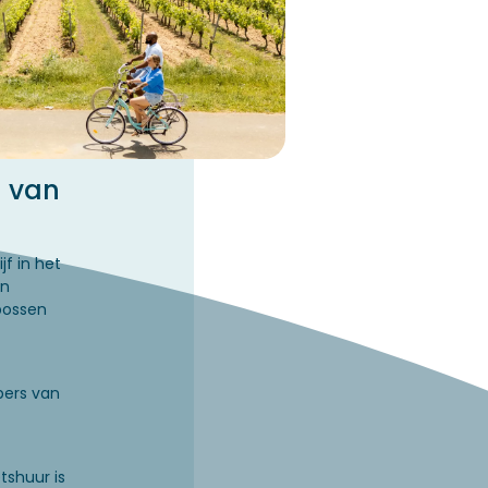
n van
jf in het
en
bossen
bers van
etshuur is