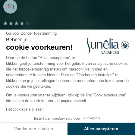
Camping Fontaine Vieille
Ga door zonder toestemming
Beheer je
cookie voorkeuren!
Andernos-les-Bains, Gironde
Open van
3 april 2026
Tot
27 september 2026
Door op de button "Alles accepteren" te
klikken geef je toestemming voor het gebruik van analytische cookies
die het bezoekersgedrag meten om persoonlijke inhoud en
advertenties te kunnen bieden. Door op "Voorkeuren instellen" te
De camping
Accommodaties
Activiteiten
Water
klikken kun je je instellingen beheren en meer informatie lezen over de
cookies die we gebruiken.
Om je voorkeuren later te wijzigen, klik op de link 'Cookievoorkeuren'
De accommodaties van
die zich in de voettekst van de pagina bevindt.
camping
Het cookiebeleid lezen
Sunêlia Fontaine Vieille
Instellingen goedgekeurd door
Bekijk prijzen en beschikbaarheid
Voorkeuren instellen
Alles accepteren
Te midden van fijne zandstranden en