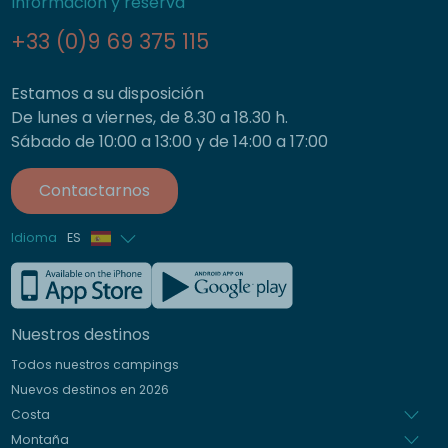
Información y reserva
+33 (0)9 69 375 115
Estamos a su disposición
De lunes a viernes, de 8.30 a 18.30 h.
Sábado de 10:00 a 13:00 y de 14:00 a 17:00
Contactarnos
Idioma
ES
Francés
Inglés
Nuestros destinos
Alemán
Todos nuestros campings
Italiano
Nuevos destinos en 2026
Holandés
Costa
Montaña