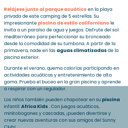
Relájese junto al parque acuático
en la playa
privada de este camping de 5 estrellas. Su
impresionante
piscina de estilo californiano
le
invita a un paraíso de agua y juegos. Disfrute del sol
mediterráneo para perfeccionar su bronceado
desde la comodidad de su tumbona. A partir de la
primavera, nade en las
aguas climatizadas
de la
piscina exterior.
Durante el verano, quema calorías participando en
actividades acuáticas y entretenimiento de alta
gama. Prueba el buceo en la gran piscina y aprende
a respirar con un regulador.
Los niños también pueden chapotear en su
piscina
infantil:
Africa Kids
. Con juegos acuáticos,
minitoboganes y cascadas, ¡pueden divertirse y
crear nuevas aventuras con sus amigos del Sunny
Club!