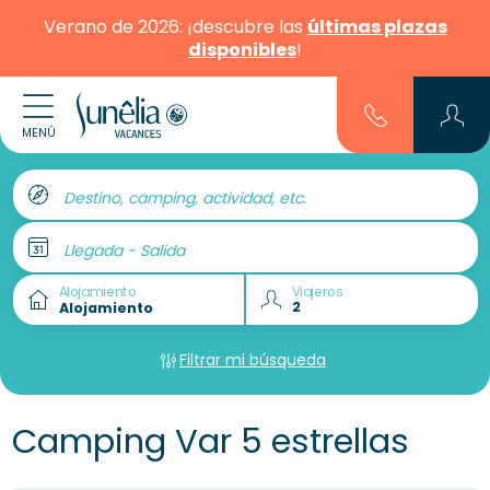
Verano de 2026: ¡descubre las
últimas plazas
disponibles
!
MENÚ
Destino, camping, actividad, etc.
Llegada - Salida
Alojamiento
Viajeros
Filtrar mi búsqueda
Camping Var 5 estrellas