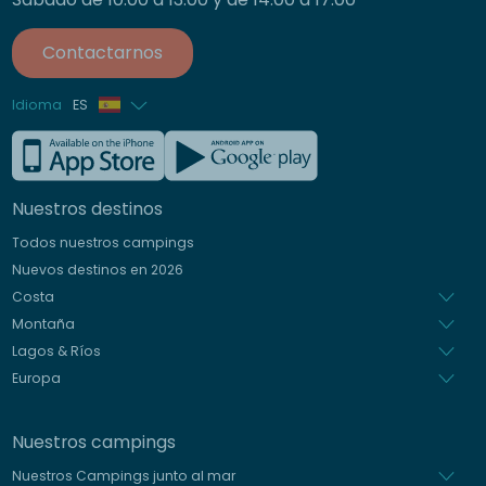
Contactarnos
Idioma
ES
Francés
Inglés
Nuestros destinos
Alemán
Todos nuestros campings
Italiano
Nuevos destinos en 2026
Holandés
Costa
Montaña
Lagos & Ríos
Europa
Nuestros campings
Nuestros Campings junto al mar