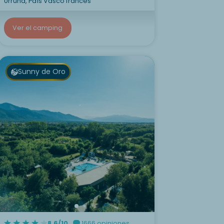
Urruña, País Vasco francés
Ver el camping
Sunny de Oro
8.6/10
1666 opiniones