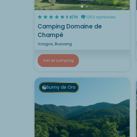
8.8/10
1253 opiniones
Camping Domaine de
Champé
Vosgos, Bussang
Ver el camping
Sunny de Oro