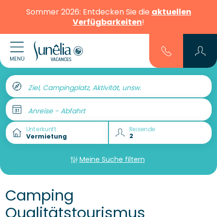
Sommer 2026: Entdecken Sie die
aktuellen
Verfügbarkeiten
!
MENÜ
Ziel, Campingplatz, Aktivität, unsw.
Anreise - Abfahrt
Unterkunft
Reisende
Meine Suche filtern
Camping
Qualitätstourismus