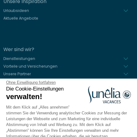
Unsere Inspiration
Urlaubsideen
Aktuelle Angebote
Wer sind wir?
Dienstleistungen
Vorteile und Versicherungen
Unsere Partner
Ohne Einwilligung fortfahren
Die Cookie-Einstellungen
verwalten!
Alle unsere Campingplätze sind beschriftet
Mit dem Klick auf „Alles annehmen“
stimmen Sie der Verwendung analytischer Cookies zur Messung der
Leistungen der Webseite und zum Marketing für eine individuelle
Abstimmung von Inhalt und Werbung zu. Mit dem Klick auf
Sichere Bezahlung
„Abstimmen“ können Sie Ihre Einstellungen verwalten und mehr
Informationen über die Cookies erhalten, die wir benutzen.