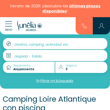
Verano de 2026: ¡descubre las
últimas plazas
disponibles
!
MENÚ
Destino, camping, actividad, etc.
Llegada - Salida
Alojamiento
Viajeros
Filtrar mi búsqueda
Camping Loire Atlantique
con piscina