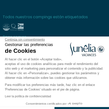
Todos nuestros campings están etiquetados
Pago seguro
Continúa sin consentimiento
Gestionar las preferencias
de Cookies
Al hacer clic en el botón «Aceptar todo»,
Preguntas frecuentes
aceptas el uso de cookies analíticas para medir el rendimiento del
Condiciones generales de venta
sitio web y el marketing para personalizar el contenido y la publicidad.
Al hacer clic en «Personalizar», puedes gestionar los parámetros y
Política de privacidad
obtener más información sobre las cookies que utilizamos.
Aviso legal
Para modificar tus preferencias más tarde, haz clic en el enlace
Plano del sitio
'Preferencias de Cookies' situado en el pie de página.
Preferencias de cookies
Leer la política de confidencialidad
La aplicación Sunêlia
Consentimientos certificados por
Ver resultados en el mapa