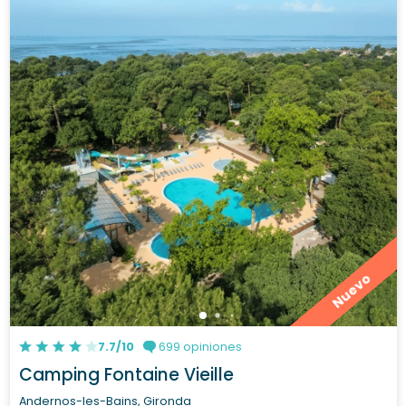
Nuevo
7.7/10
699 opiniones
Camping Fontaine Vieille
Andernos-les-Bains, Gironda