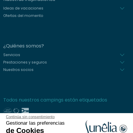
Ideas de vacaciones
Ofertas del momento
¿Quiénes somos?
Servicios
Prestaciones y seguros
Nuestros socios
Todos nuestros campings están etiquetados
Continúa sin consentimiento
Gestionar las preferencias
Pago seguro
de Cookies