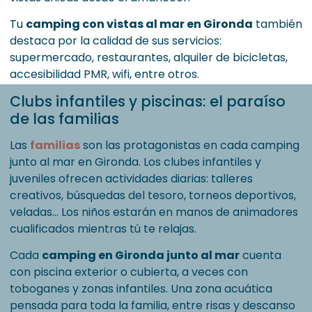
Tu
camping con vistas al mar en Gironda
también
destaca por la calidad de sus servicios:
supermercado, restaurantes, alquiler de bicicletas,
accesibilidad PMR, wifi, entre otros.
Clubs infantiles y piscinas: el paraíso
de las familias
Las
familias
son las protagonistas en cada camping
junto al mar en Gironda. Los clubes infantiles y
juveniles ofrecen actividades diarias: talleres
creativos, búsquedas del tesoro, torneos deportivos,
veladas… Los niños estarán en manos de animadores
cualificados mientras tú te relajas.
Cada
camping en Gironda junto al mar
cuenta
con piscina exterior o cubierta, a veces con
toboganes y zonas infantiles. Una zona acuática
pensada para toda la familia, entre risas y descanso