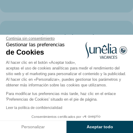
Sus vacaciones de la A a la Z:
Continúa sin consentimiento
respuestas a sus preguntas
Gestionar las preferencias
de Cookies
Al hacer clic en el botón «Aceptar todo»,
¿Los mobil-homes Sunêlia están situados
aceptas el uso de cookies analíticas para medir el rendimiento del
cerca de la playa, la piscina o en zonas
sitio web y el marketing para personalizar el contenido y la publicidad.
tranquilas del camping?
Al hacer clic en «Personalizar», puedes gestionar los parámetros y
obtener más información sobre las cookies que utilizamos.
¿Qué instalaciones ofrecen los campings
Para modificar tus preferencias más tarde, haz clic en el enlace
Sunêlia para las familias?
'Preferencias de Cookies' situado en el pie de página.
Leer la política de confidencialidad
¿Están incluidas la ropa de cama, las
Consentimientos certificados por
toallas y la limpieza de final de estancia
Ver resultados en el mapa
en el precio de un mobil-home de lujo
Personalizar
Aceptar todo
Sunêlia?