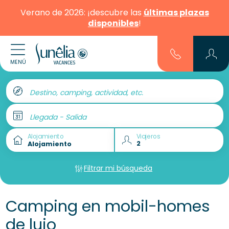
Verano de 2026: ¡descubre las
últimas plazas
disponibles
!
MENÚ
Destino, camping, actividad, etc.
Llegada - Salida
Alojamiento
Viajeros
Filtrar mi búsqueda
Camping en mobil-homes
de lujo