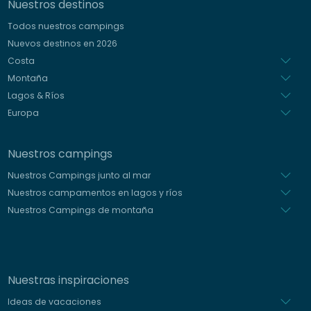
Nuestros destinos
Alemán
Todos nuestros campings
Italiano
Nuevos destinos en 2026
Holandés
Costa
Montaña
Lagos & Ríos
Europa
Nuestros campings
Nuestros Campings junto al mar
Nuestros campamentos en lagos y ríos
Nuestros Campings de montaña
Nuestras inspiraciones
Ideas de vacaciones