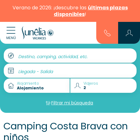
Verano de 2026: ¡descubre las
últimas plazas
disponibles
!
MENÚ
Destino, camping, actividad, etc.
Llegada - Salida
Alojamiento
Viajeros
Filtrar mi búsqueda
Camping Costa Brava con
niños