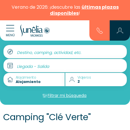
Verano de 2026: ¡descubre las
últimas plazas
disponibles
!
MENÚ
Destino, camping, actividad, etc.
Llegada - Salida
Alojamiento
Viajeros
Filtrar mi búsqueda
Camping "Clé Verte"