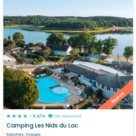
Nuevo
8.9/10
294 opiniones
Camping Les Nids du Lac
Sanchey, Vosges