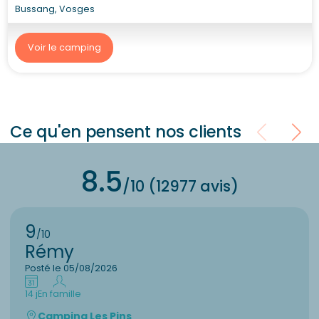
Bussang, Vosges
Voir le camping
Ce qu'en pensent nos clients
8.5
/10 (12977 avis)
9
/10
Rémy
Posté le 05/08/2026
14 j
En famille
Camping Les Pins