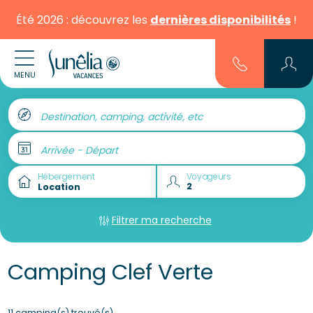
Été 2026 : découvrez les
dernières disponibilités
!
MENU
Destination, camping, activité, etc
Arrivée - Départ
Hébergement
Voyageurs
Filtrer ma recherche
Camping Clef Verte
11 camping(s) trouvé(s)