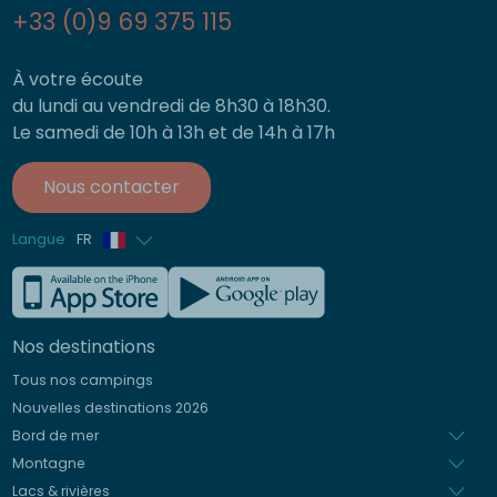
+33 (0)9 69 375 115
À votre écoute
du lundi au vendredi de 8h30 à 18h30.
Le samedi de 10h à 13h et de 14h à 17h
Nous contacter
Langue
FR
Anglais
Allemand
Nos destinations
Italien
Tous nos campings
Espagnol
Nouvelles destinations 2026
Néerlandais
Bord de mer
Montagne
Lacs & rivières