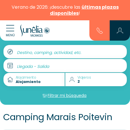
Verano de 2026: ¡descubre las
últimas plazas
disponibles
!
MENÚ
Destino, camping, actividad, etc.
Llegada - Salida
Alojamiento
Viajeros
Filtrar mi búsqueda
Camping Marais Poitevin