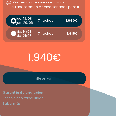
ofrecemos opciones cercanas
cuidadosamente seleccionadas para ti.
jue. 13/08
7 noches
1.940€
jue. 20/08
vie. 14/08
7 noches
1.915€
vie. 21/08
1.940€
¡Reservo!
Garantía de anulación
Reserve con tranquilidad
Saber más