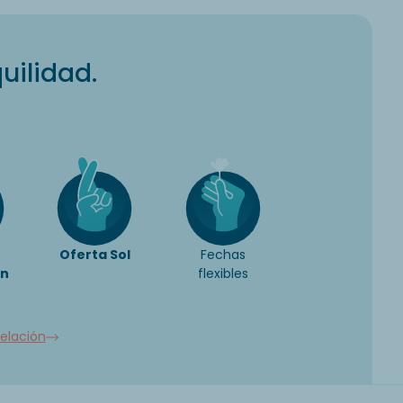
uilidad.
Oferta Sol
Fechas
ón
flexibles
elación