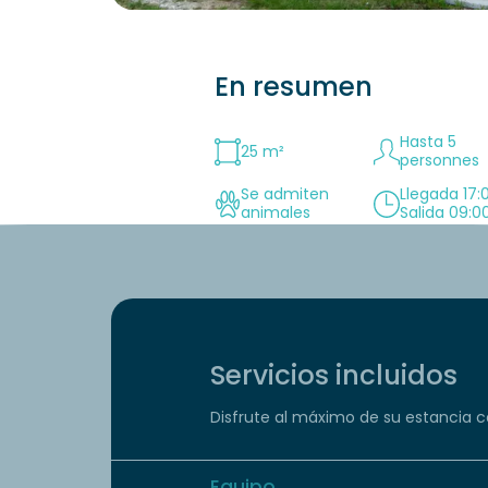
En resumen
Hasta 5
25 m²
personnes
Se admiten
Llegada 17:
animales
Salida 09:0
Servicios incluidos
Disfrute al máximo de su estancia co
Equipo