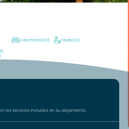
2 dormitorio(s)
1 baño(s)
00
0
n los servicios incluidos en su alojamiento.