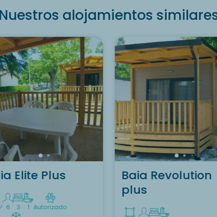
Nuestros alojamientos similare
Desea descubrir el
alojamiento Baia Elite Plu
?
Descubrir
ia Elite Plus
Baia Revolution
plus
²
6
3
1
Autorizado