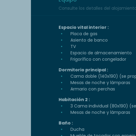
Consulte los detalles del alojamiento 
Espacio vital interior :
Placa de gas
Asiento de banco
TV
Espacio de almacenamiento
Frigorífico con congelador
Dormitorio principal :
Cama doble (140x190) (se prop
Mesas de noche y lámparas
Armario con perchas
Habitación 2 :
3 Cama individual (80x190) (s
Mesas de noche y lámparas
Baño :
Ducha
Mueble de tocador con espejo