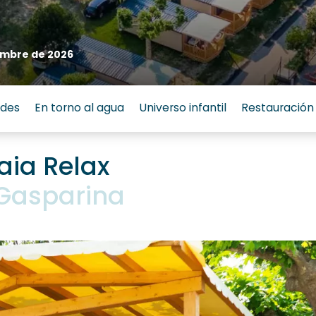
embre de 2026
ades
En torno al agua
Universo infantil
Restauración
aia Relax
Gasparina