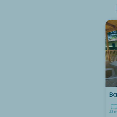
Ba
33 m