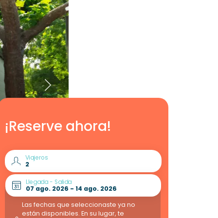
¡Reserve ahora!
Viajeros
Llegada - Salida
Las fechas que seleccionaste ya no
están disponibles. En su lugar, te