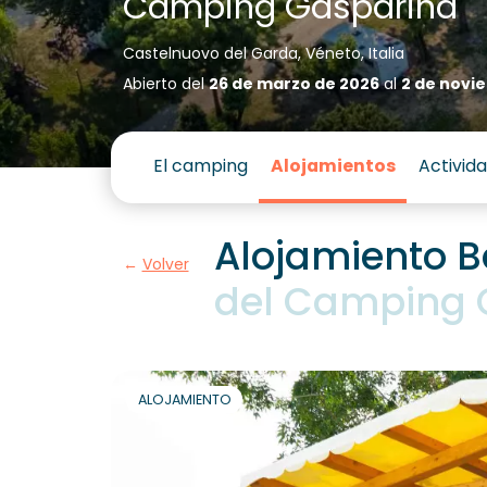
Camping Gasparina
Castelnuovo del Garda, Véneto, Italia
Abierto del
26 de marzo de 2026
al
2 de novi
El camping
Alojamientos
Activid
Alojamiento B
Volver
del Camping 
ALOJAMIENTO